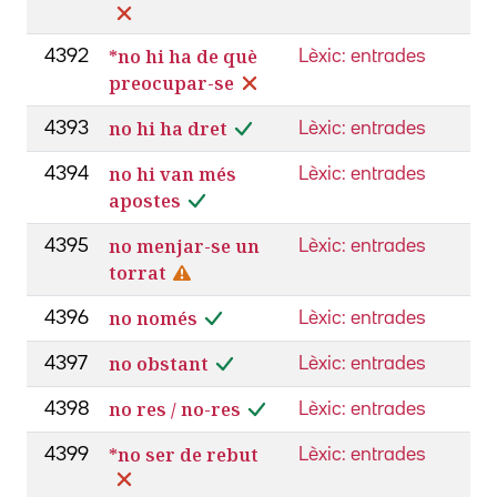
*no hi ha de què
4392
Lèxic: entrades
preocupar-se
no hi ha dret
4393
Lèxic: entrades
no hi van més
4394
Lèxic: entrades
apostes
no menjar-se un
4395
Lèxic: entrades
torrat
no només
4396
Lèxic: entrades
no obstant
4397
Lèxic: entrades
no res / no-res
4398
Lèxic: entrades
*no ser de rebut
4399
Lèxic: entrades