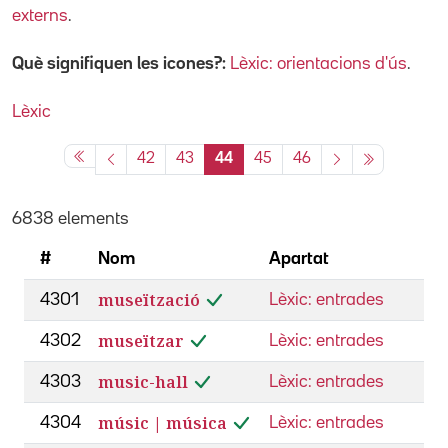
externs
.
Què signifiquen les icones?:
Lèxic: orientacions d'ús
.
Lèxic
42
43
44
45
46
6838 elements
#
Nom
Apartat
museïtzació
4301
Lèxic: entrades
museïtzar
4302
Lèxic: entrades
music-hall
4303
Lèxic: entrades
músic | música
4304
Lèxic: entrades