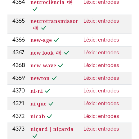
neurociència
4364
Lèxic: entrades
neurotransmissor
4365
Lèxic: entrades
new-age
4366
Lèxic: entrades
new look
4367
Lèxic: entrades
new-wave
4368
Lèxic: entrades
newton
4369
Lèxic: entrades
ni-ni
4370
Lèxic: entrades
ni que
4371
Lèxic: entrades
nicab
4372
Lèxic: entrades
niçard | niçarda
4373
Lèxic: entrades