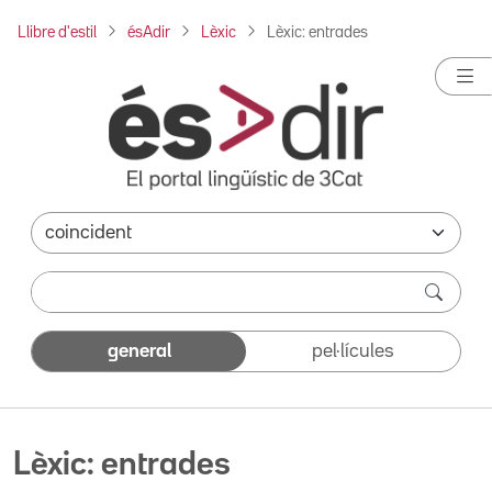
Llibre d'estil
ésAdir
Lèxic
Lèxic: entrades
general
pel·lícules
Lèxic: entrades