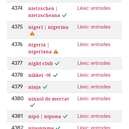
nietzscheà |
4374
Lèxic: entrades
nietzscheana
nigerí | nigerina
4375
Lèxic: entrades
nigerià |
4376
Lèxic: entrades
nigeriana
night club
4377
Lèxic: entrades
nikkei
4378
Lèxic: entrades
ninja
4379
Lèxic: entrades
nínxol de mercat
4380
Lèxic: entrades
nipó | nipona
4381
Lèxic: entrades
niponisme
4382
Lèxic: entrades