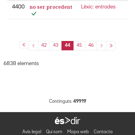
no ser procedent
4400
Lèxic: entrades
42
43
44
45
46
6838 elements
Continguts:
49919
Avís legal
Qui som
Mapa web
Contacta