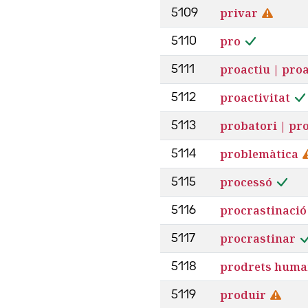
privar
5109
pro
5110
proactiu | pro
5111
proactivitat
5112
probatori | pr
5113
problemàtica
5114
processó
5115
procrastinació
5116
procrastinar
5117
prodrets huma
5118
produir
5119