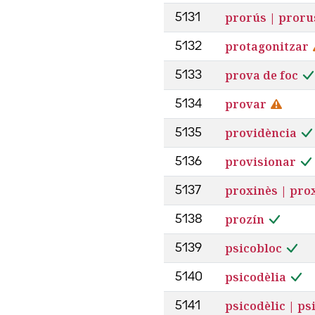
prorús | proru
5131
protagonitzar
5132
prova de foc
5133
provar
5134
providència
5135
provisionar
5136
proxinès | pro
5137
prozín
5138
psicobloc
5139
psicodèlia
5140
psicodèlic | ps
5141