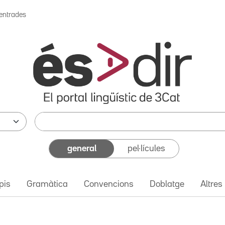
 entrades
general
pel·lícules
pis
Gramàtica
Convencions
Doblatge
Altres