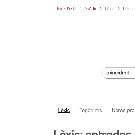
Llibre d'estil
ésAdir
Lèxic
Lèxic:
Lèxic
Topònims
Noms pro