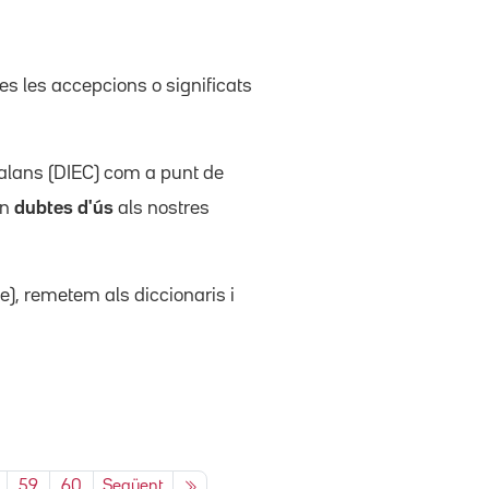
tes les accepcions o significats
atalans (DIEC) com a punt de
en
dubtes d'ús
als nostres
), remetem als diccionaris i
59
60
Següent