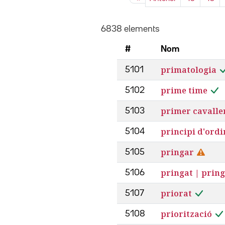
6838 elements
#
Nom
primatologia
5101
prime time
5102
primer cavalle
5103
principi d'ordi
5104
pringar
5105
pringat | prin
5106
priorat
5107
priorització
5108