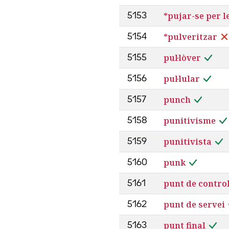
*pujar-se per l
5153
*pulveritzar
5154
pul·lòver
5155
pul·lular
5156
punch
5157
punitivisme
5158
punitivista
5159
punk
5160
punt de contro
5161
punt de servei
5162
punt final
5163