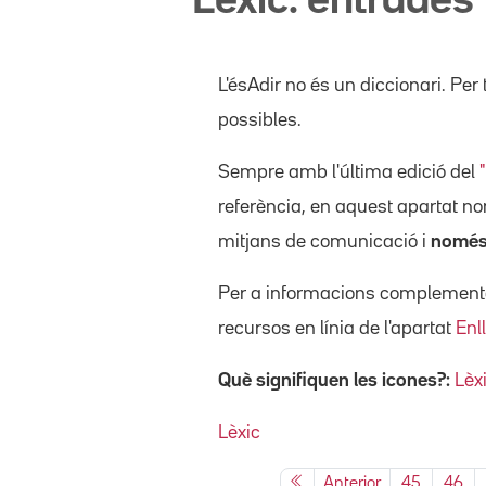
Lèxic: entrades
L'ésAdir no és un diccionari. Per 
possibles.
Sempre amb l'última edició del
referència, en aquest apartat 
mitjans de comunicació i
només 
Per a informacions complementàr
recursos en línia de l'apartat
Enl
Què signifiquen les icones?:
Lèx
Lèxic
Anterior
45
46