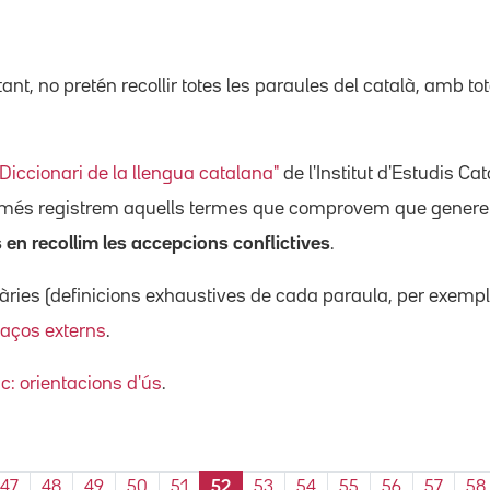
tant, no pretén recollir totes les paraules del català, amb to
"Diccionari de la llengua catalana"
de l'Institut d'Estudis C
només registrem aquells termes que comprovem que gener
en recollim les accepcions conflictives
.
ies (definicions exhaustives de cada paraula, per exemple
laços externs
.
ic: orientacions d'ús
.
47
48
49
50
51
52
53
54
55
56
57
58