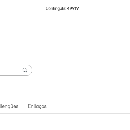
Continguts:
49919
 llengües
Enllaços