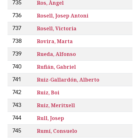
Ros, Àngel
735
Rosell, Josep Antoni
736
Rosell, Victoria
737
Rovira, Marta
738
Rueda, Alfonso
739
Rufián, Gabriel
740
Ruiz-Gallardón, Alberto
741
Ruiz, Boi
742
Ruiz, Meritxell
743
Rull, Josep
744
Rumí, Consuelo
745