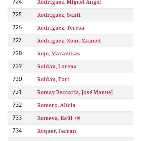
Rodríguez, Miguel Ángel
724
Rodríguez, Santi
725
Rodríguez, Teresa
726
Rodríguez, Xoán Manuel
727
Rojo, Maravillas
728
Roldán, Lorena
729
Roldán, Toni
730
Romay Beccaría, José Manuel
731
Romero, Alícia
732
Romeva, Raül
733
Roquer, Ferran
734