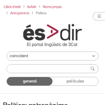
Llibre d'estil
ésAdir
Noms propis
Antropònims
Política
general
pel·lícules