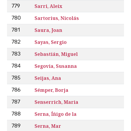
Sarri, Aleix
779
Sartorius, Nicolás
780
Saura, Joan
781
Sayas, Sergio
782
Sebastián, Miguel
783
Segovia, Susanna
784
Seijas, Ana
785
Sémper, Borja
786
Senserrich, Maria
787
Serna, Íñigo de la
788
Serna, Mar
789