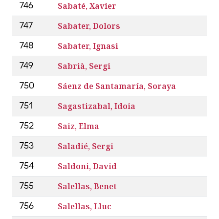
Sabaté, Xavier
746
Sabater, Dolors
747
Sabater, Ignasi
748
Sabrià, Sergi
749
Sáenz de Santamaría, Soraya
750
Sagastizabal, Idoia
751
Saiz, Elma
752
Saladié, Sergi
753
Saldoni, David
754
Salellas, Benet
755
Salellas, Lluc
756