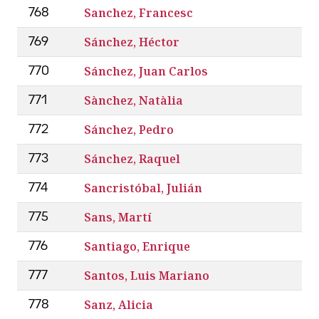
Sanchez, Francesc
768
Sánchez, Héctor
769
Sánchez, Juan Carlos
770
Sànchez, Natàlia
771
Sánchez, Pedro
772
Sánchez, Raquel
773
Sancristóbal, Julián
774
Sans, Martí
775
Santiago, Enrique
776
Santos, Luis Mariano
777
Sanz, Alicia
778