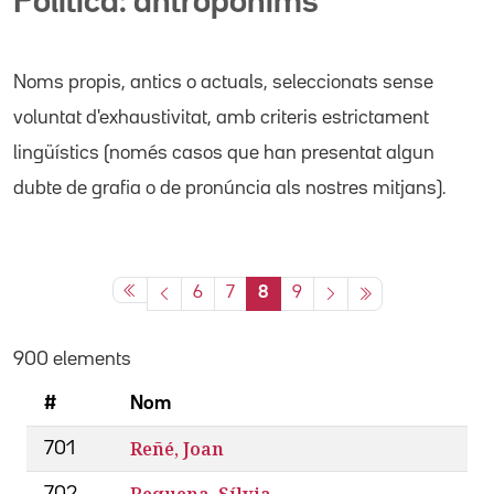
Política: antropònims
Noms propis
, antics o actuals,
seleccionats sense
voluntat d'exhaustivitat, amb criteris estrictament
lingüístics (només casos que han presentat algun
dubte de grafia o de pronúncia als nostres mitjans).
6
7
8
9
900 elements
#
Nom
Reñé, Joan
701
Requena, Sílvia
702