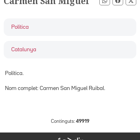
Carmen San Miguel
Compartir pe
Compart
Co
Política
Catalunya
Política.
Nom complet: Carmen San Miguel Ruibal.
Continguts:
49919