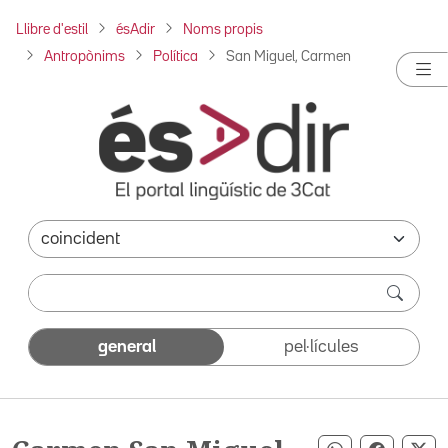
Llibre d'estil
ésAdir
Noms propis
Antropònims
Política
San Miguel, Carmen
general
pel·lícules