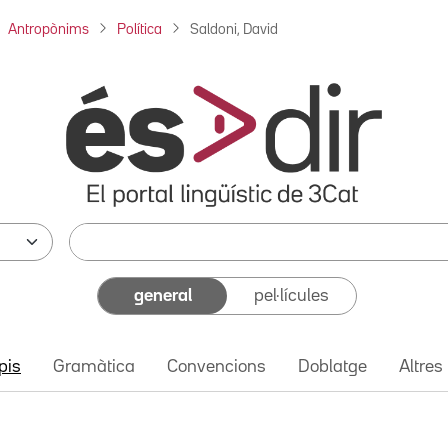
Antropònims
Política
Saldoni, David
general
pel·lícules
pis
Gramàtica
Convencions
Doblatge
Altres