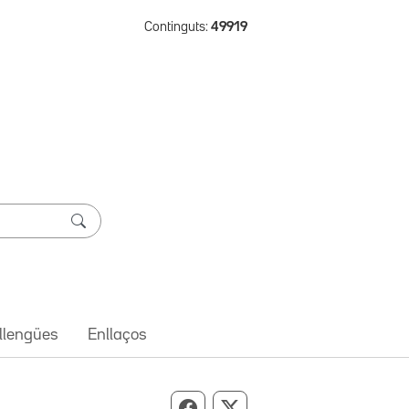
Continguts:
49919
 llengües
Enllaços