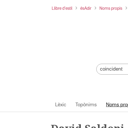
Llibre d'estil
ésAdir
Noms propis
Lèxic
Topònims
Noms pro