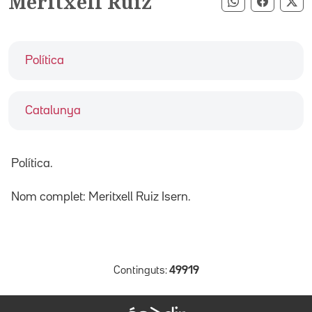
Meritxell Ruiz
Compartir pe
Compart
Co
Política
Catalunya
Política.
Nom complet: Meritxell Ruiz Isern.
Continguts:
49919