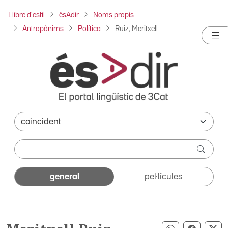
Llibre d'estil
ésAdir
Noms propis
Antropònims
Política
Ruiz, Meritxell
general
pel·lícules