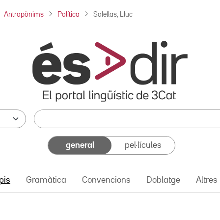
Antropònims
Política
Salellas, Lluc
general
pel·lícules
pis
Gramàtica
Convencions
Doblatge
Altres