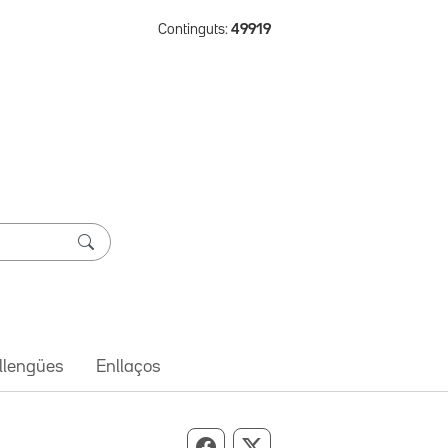
Continguts:
49919
 llengües
Enllaços