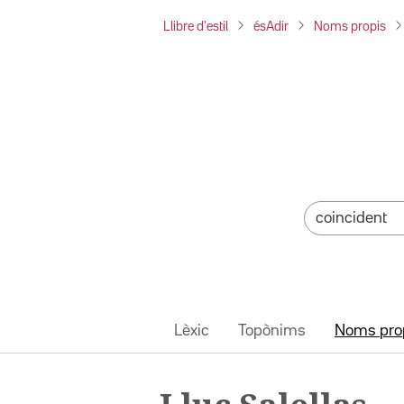
Llibre d'estil
ésAdir
Noms propis
Lèxic
Topònims
Noms pro