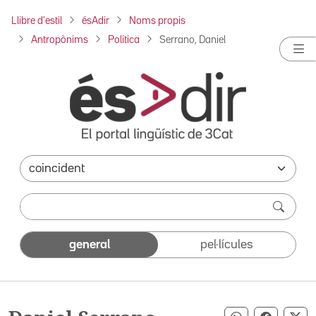
Llibre d'estil
ésAdir
Noms propis
Antropònims
Política
Serrano, Daniel
general
pel·lícules