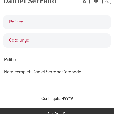
Daniel Serrano
Compartir pe
Compart
Co
Política
Catalunya
Polític.
Nom complet: Daniel Serrano Coronado.
Continguts:
49919