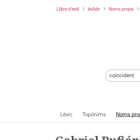
Llibre d'estil
ésAdir
Noms propis
Lèxic
Topònims
Noms pro