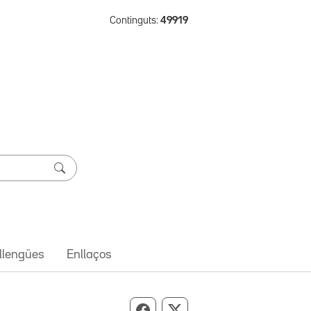
Continguts:
49919
 llengües
Enllaços