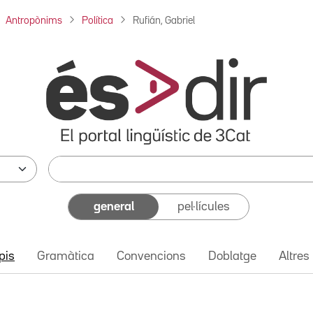
Antropònims
Política
Rufián, Gabriel
general
pel·lícules
pis
Gramàtica
Convencions
Doblatge
Altres