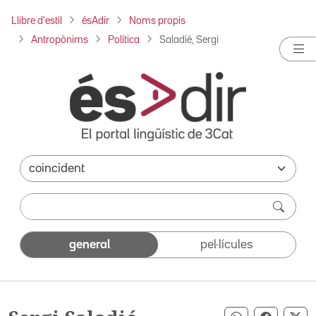
Llibre d'estil
ésAdir
Noms propis
Antropònims
Política
Saladié, Sergi
general
pel·lícules