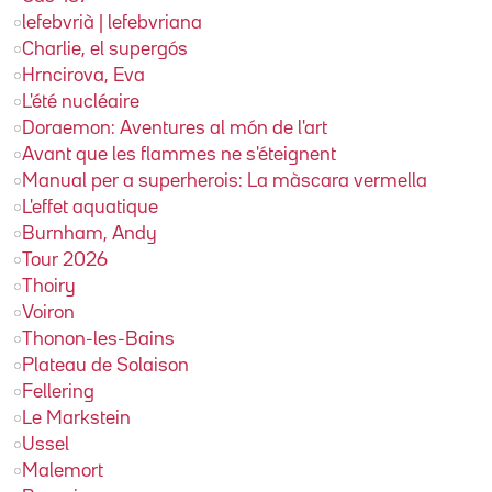
lefebvrià | lefebvriana
Charlie, el supergós
Hrncirova, Eva
L'été nucléaire
Doraemon: Aventures al món de l'art
Avant que les flammes ne s'éteignent
Manual per a superherois: La màscara vermella
L'effet aquatique
Burnham, Andy
Tour 2026
Thoiry
Voiron
Thonon-les-Bains
Plateau de Solaison
Fellering
Le Markstein
Ussel
Malemort