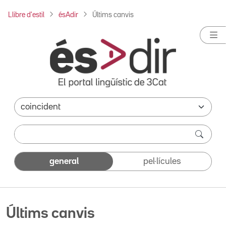
Llibre d'estil
ésAdir
Últims canvis
general
pel·lícules
Últims canvis