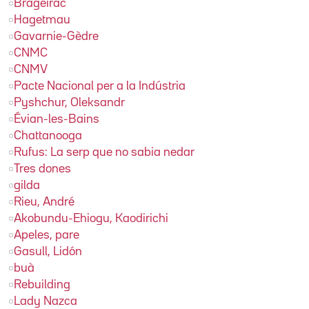
Brageirac
Hagetmau
Gavarnie-Gèdre
CNMC
CNMV
Pacte Nacional per a la Indústria
Pyshchur, Oleksandr
Évian-les-Bains
Chattanooga
Rufus: La serp que no sabia nedar
Tres dones
gilda
Rieu, André
Akobundu-Ehiogu, Kaodirichi
Apeles, pare
Gasull, Lidón
buà
Rebuilding
Lady Nazca