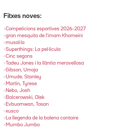
Fitxes noves:
Competicions esportives 2026-2027
gran mesquita de l'imam Khomeini
musal·la
Superthings: La pel·lícula
Cinc segons
Tadeu Jones i la llàntia meravellosa
Gibson, Umoja
Umude, Stanley
Martin, Tyrese
Nebo, Josh
Balcerowski, Olek
Evbuomwan, Tosan
xusco
La llegenda de la balena cantaire
Mumbo Jumbo