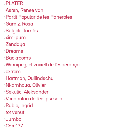
PLATER
Asten, Renee van
Partit Popular de les Paneroles
Gamiz, Rosa
Sulyok, Tamás
xim-pum
Zendaya
Dreams
Backrooms
Winnipeg, el vaixell de l'esperança
extrem
Hartman, Quilindschy
Nkamhoua, Olivier
Sekulic, Aleksander
Vocabulari de l'eclipsi solar
Rubio, Ingrid
tot venut
Jumbo
Cas 137