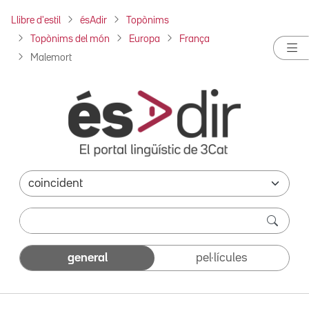
Llibre d'estil
ésAdir
Topònims
Topònims del món
Europa
França
Malemort
general
pel·lícules