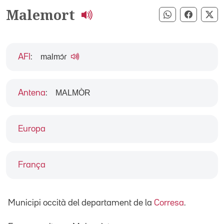
Malemort
Compartir pe
Compart
Co
malmɔ́ɾ
AFI
:
MALMÒR
Antena
:
Europa
França
Municipi occità del departament de la
Corresa
.