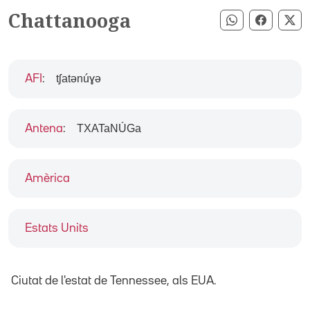
Chattanooga
Compartir pe
Compart
Co
tʃatənúɣə
AFI
:
TXATaNÚGa
Antena
:
Amèrica
Estats Units
Ciutat de l'estat de Tennessee, als EUA.