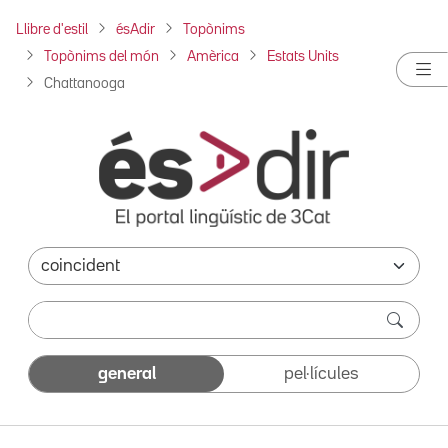
Llibre d'estil
ésAdir
Topònims
Topònims del món
Amèrica
Estats Units
Chattanooga
general
pel·lícules