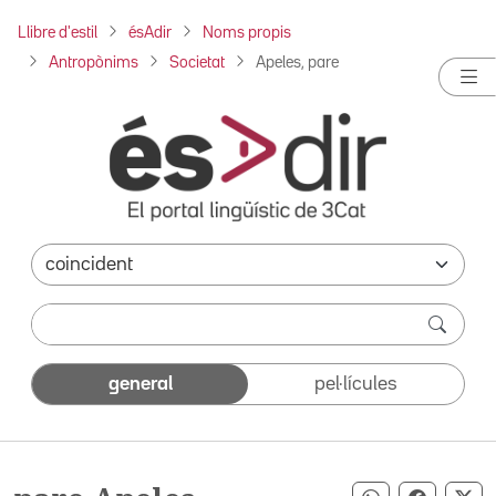
Llibre d'estil
ésAdir
Noms propis
Antropònims
Societat
Apeles, pare
general
pel·lícules