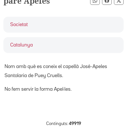
pare Apeles
Compartir pe
Compart
Co
Societat
Catalunya
Nom amb què es coneix el capellà José-Apeles
Santolaria de Puey Cruells.
No fem servir la forma Apel·les.
Continguts:
49919