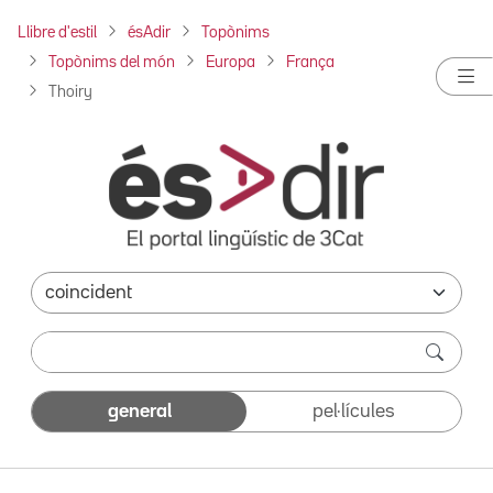
Llibre d'estil
ésAdir
Topònims
Topònims del món
Europa
França
Thoiry
general
pel·lícules