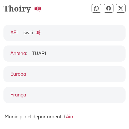
Thoiry
Compartir pe
Compart
Co
twarí
AFI
:
TUARÍ
Antena
:
Europa
França
Municipi del departament d'
Ain
.