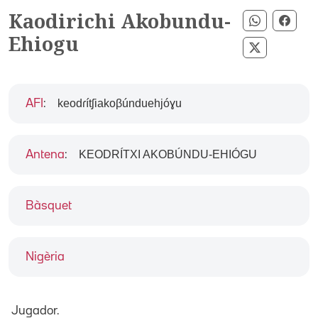
Kaodirichi Akobundu-
Compartir
Comp
Ehiogu
Compartir 
keodɾítʃiakoβúnduehjóɣu
AFI
:
KEODRÍTXI AKOBÚNDU-EHIÓGU
Antena
:
Bàsquet
Nigèria
Jugador.