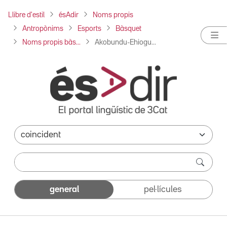
Llibre d'estil
ésAdir
Noms propis
Antropònims
Esports
Bàsquet
Noms propis bàs...
Akobundu-Ehiogu...
general
pel·lícules