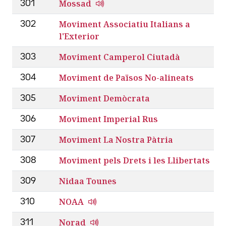
Mossad
301
Moviment Associatiu Italians a
302
l'Exterior
Moviment Camperol Ciutadà
303
Moviment de Països No-alineats
304
Moviment Demòcrata
305
Moviment Imperial Rus
306
Moviment La Nostra Pàtria
307
Moviment pels Drets i les Llibertats
308
Nidaa Tounes
309
NOAA
310
Norad
311