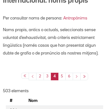
Internacional: noms propis
Per consultar noms de persona:
Antropònims
Noms propis
, antics o actuals,
seleccionats sense
voluntat d'exhaustivitat, amb criteris estrictament
lingüístics (només casos que han presentat algun
dubte de grafia o de pronúncia als nostres mitjans).
2
3
4
5
6
503 elements
#
Nom