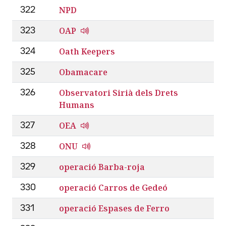
NPD
322
OAP
323
Oath Keepers
324
Obamacare
325
Observatori Sirià dels Drets
326
Humans
OEA
327
ONU
328
operació Barba-roja
329
operació Carros de Gedeó
330
operació Espases de Ferro
331