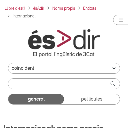
Llibre d'estil
ésAdir
Noms propis
Entitats
Internacional
general
pel·lícules