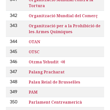
Tortura
Organització Mundial del Comerç
342
Organització per a la Prohibició de
343
les Armes Químiques
OTAN
344
OTSC
345
Otzma Yehudit
346
Palang Pracharat
347
Palau Reial de Brussel·les
348
PAM
349
Parlament Centreamericà
350