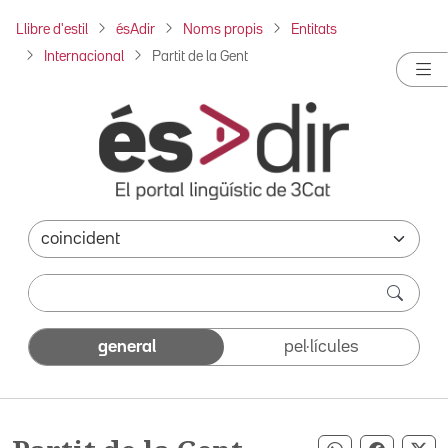
Llibre d'estil
ésAdir
Noms propis
Entitats
Internacional
Partit de la Gent
general
pel·lícules