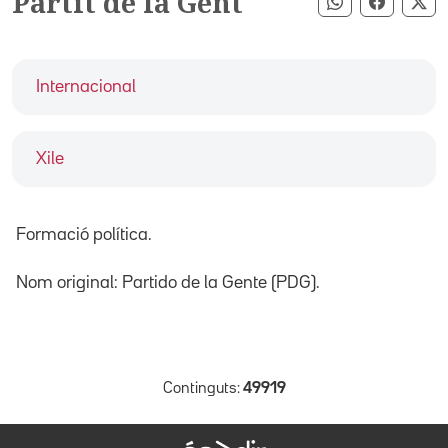
Partit de la Gent
Compartir pe
Compart
Co
Internacional
Xile
Formació política.
Nom original: Partido de la Gente (PDG).
Continguts:
49919