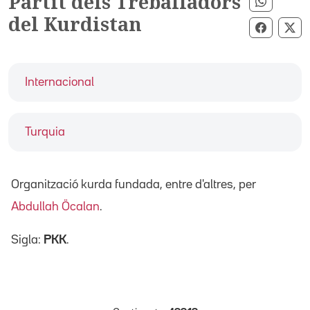
Partit dels Treballadors
Compart
del Kurdistan
Compart
Co
Internacional
Turquia
Organització kurda fundada, entre d'altres, per
Abdullah Öcalan
.
Sigla:
PKK
.