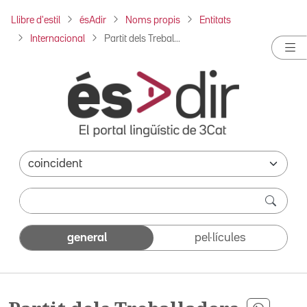
Llibre d'estil
ésAdir
Noms propis
Entitats
Internacional
Partit dels Trebal...
general
pel·lícules