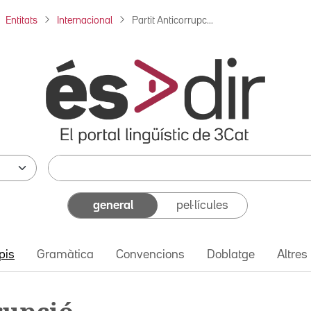
Entitats
Internacional
Partit Anticorrupc...
general
pel·lícules
pis
Gramàtica
Convencions
Doblatge
Altres