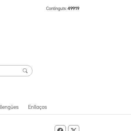
Continguts:
49919
 llengües
Enllaços