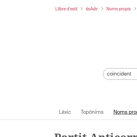
Llibre d'estil
ésAdir
Noms propis
Lèxic
Topònims
Noms pro