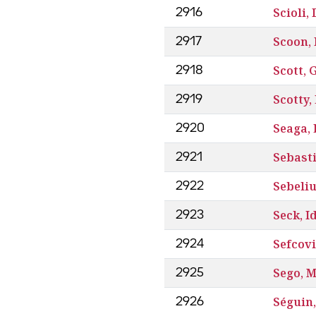
Scioli,
2916
Scoon, 
2917
Scott, 
2918
Scotty,
2919
Seaga,
2920
Sebast
2921
Sebeliu
2922
Seck, I
2923
Sefcov
2924
Sego, 
2925
Séguin,
2926