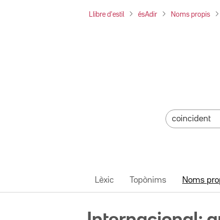
Llibre d'estil
ésAdir
Noms propis
Lèxic
Topònims
Noms pro