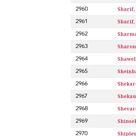
Sharif,
2960
Sharif
2961
Sharma
2962
Sharon,
2963
Shawel
2964
Sheinb
2965
Shekarc
2966
Shekau
2967
Shevar
2968
Shinsek
2969
Shipley
2970