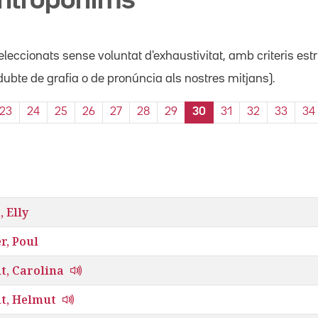
antropònims
leccionats sense voluntat d'exhaustivitat, amb criteris est
ubte de grafia o de pronúncia als nostres mitjans).
23
24
25
26
27
28
29
30
31
32
33
34
, Elly
r, Poul
t, Carolina
t, Helmut