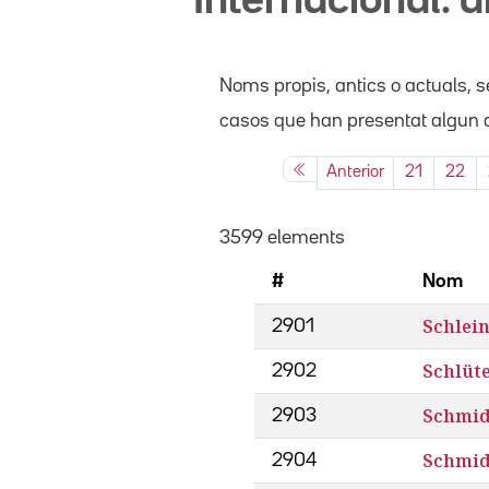
Internacional: 
Noms propis
, antics o actuals,
se
casos que han presentat algun d
Anterior
21
22
3599 elements
#
Nom
Schlein
2901
Schlüte
2902
Schmid
2903
Schmid
2904