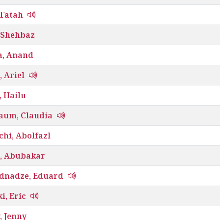
 Fatah
, Shehbaz
, Anand
 Ariel
, Hailu
aum, Claudia
hi, Abolfazl
, Abubakar
dnadze, Eduard
i, Eric
, Jenny