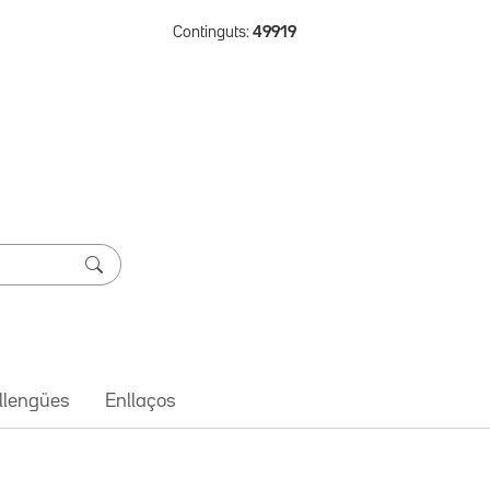
Continguts:
49919
 llengües
Enllaços