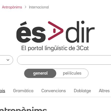
Antropònims
Internacional
general
pel·lícules
pis
Gramàtica
Convencions
Doblatge
Altres