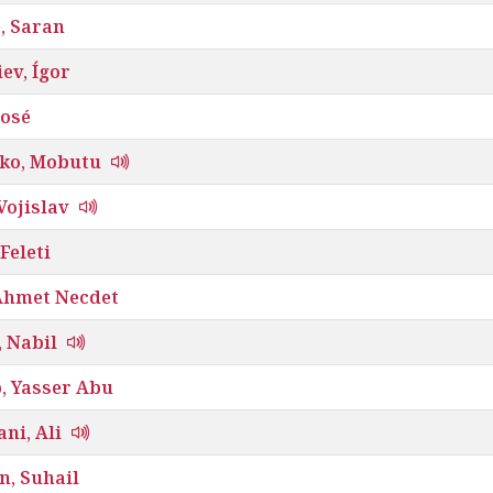
, Saran
ev, Ígor
José
eko, Mobutu
 Vojislav
 Feleti
 Ahmet Necdet
 Nabil
, Yasser Abu
ni, Ali
n, Suhail