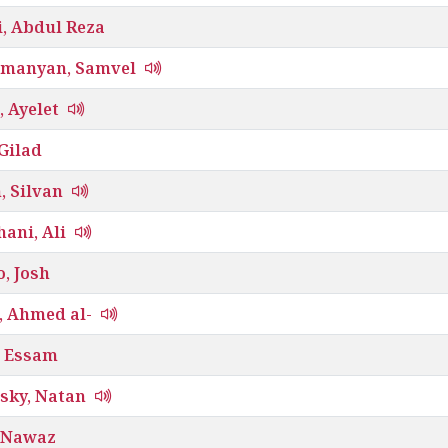
i, Abdul Reza
manyan, Samvel
 Ayelet
 Gilad
, Silvan
ani, Ali
, Josh
, Ahmed al-
, Essam
sky, Natan
, Nawaz