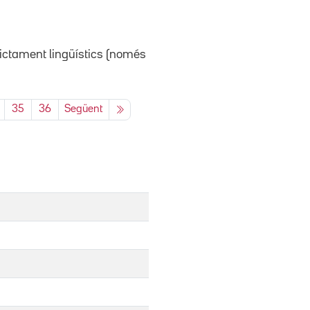
rictament lingüístics (només
35
36
Següent