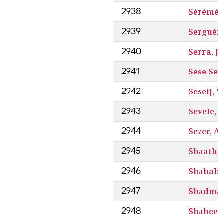
Sérémé
2938
Serguéi
2939
Serra, 
2940
Sese S
2941
Seselj,
2942
Sevele,
2943
Sezer,
2944
Shaath,
2945
Shabab
2946
Shadma
2947
Shahee
2948