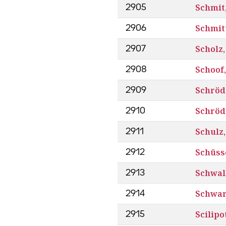
Schmit,
2905
Schmitt
2906
Scholz,
2907
Schoof,
2908
Schröd
2909
Schröd
2910
Schulz,
2911
Schüss
2912
Schwal
2913
Schwar
2914
Scilipo
2915