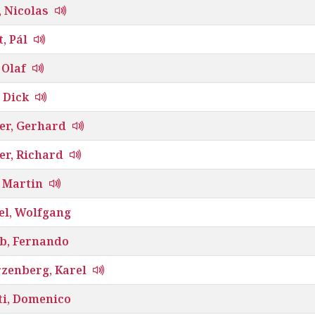
 Nicolas
, Pál
 Olaf
 Dick
er, Gerhard
er, Richard
 Martin
el, Wolfgang
b, Fernando
zenberg, Karel
ti, Domenico