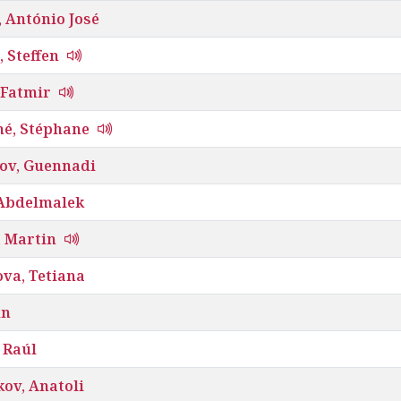
 António José
, Steffen
 Fatmir
né, Stéphane
iov, Guennadi
 Abdelmalek
, Martin
va, Tetiana
un
 Raúl
ov, Anatoli