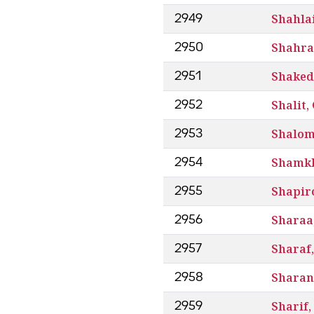
Shahla
2949
Shahra
2950
Shaked,
2951
Shalit,
2952
Shalom
2953
Shamkh
2954
Shapiro
2955
Sharaa
2956
Sharaf
2957
Sharan
2958
Sharif
2959