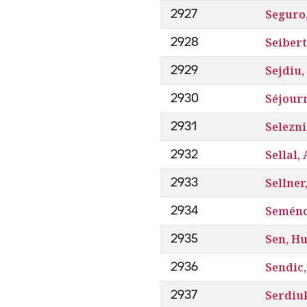
Seguro,
2927
Seibert
2928
Sejdiu,
2929
Séjour
2930
Selezn
2931
Sellal,
2932
Sellner
2933
Seméno
2934
Sen, H
2935
Sendic,
2936
Serdiuk
2937