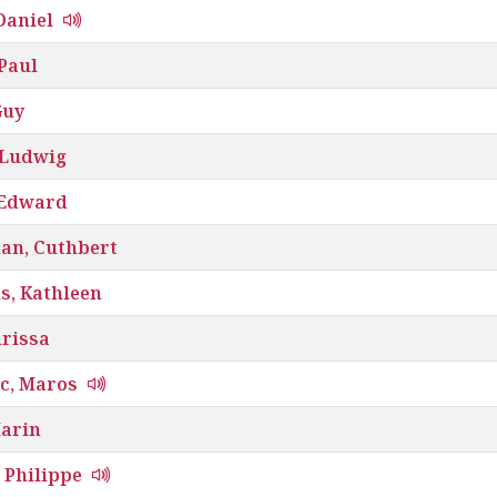
 Daniel
Paul
Guy
 Ludwig
 Edward
ian, Cuthbert
s, Kathleen
drissa
ic, Maros
Marin
 Philippe