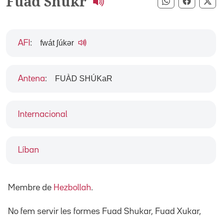
Fuad Shukr
Compartir pe
Compart
Co
fwát ʃúkər
AFI
:
FUÀD SHÚKaR
Antena
:
Internacional
Líban
Membre de
Hezbollah
.
No fem servir les formes Fuad Shukar, Fuad Xukar,