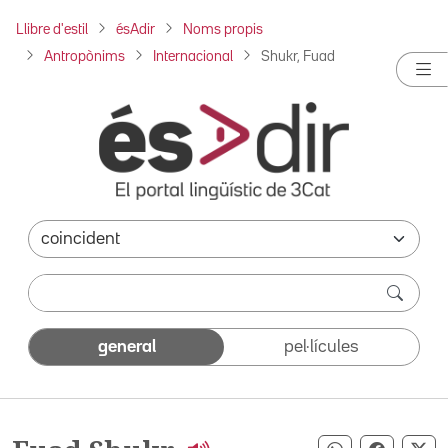
Llibre d'estil
ésAdir
Noms propis
Antropònims
Internacional
Shukr, Fuad
general
pel·lícules