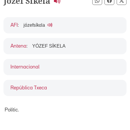
Jozef Síkela
Compartir pe
Compart
Co
józefsíkɛla
AFI
:
YÓZEF SÍKELA
Antena
:
Internacional
República Txeca
Polític.