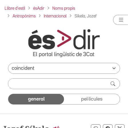
Llibre d'estil
ésAdir
Noms propis
Antropònims
Internacional
Síkela, Jozef
general
pel·lícules