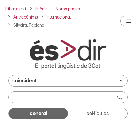
Llibre d'estil
ésAdir
Noms propis
Antropònims
Internacional
Silveira, Fabiano
general
pel·lícules