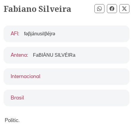
Fabiano Silveira
Compartir pe
Compart
Co
fəβjánusilβéjrə
AFI
:
FaBIÀNU SILVÉIRa
Antena
:
Internacional
Brasil
Polític.