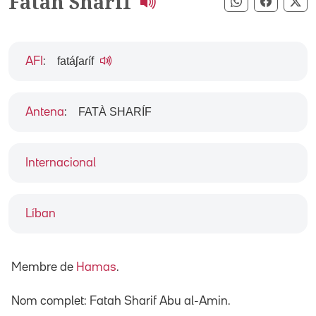
Fatah Sharif
Compartir pe
Compart
Co
fatáʃaɾíf
AFI
:
FATÀ SHARÍF
Antena
:
Internacional
Líban
Membre de
Hamas
.
Nom complet: Fatah Sharif Abu al-Amin.