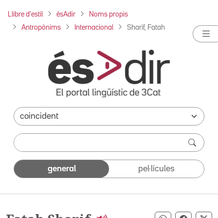
Llibre d'estil
ésAdir
Noms propis
Antropònims
Internacional
Sharif, Fatah
general
pel·lícules