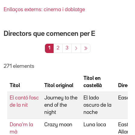
Enllaços externs: cinema i doblatge
Directors que comencen per
E
1
2
3
271 elements
Títol en
Títol
Títol original
castellà
Directo
El cantó fosc
Journey to the
El lado
Eason, 
de la nit
end of the
oscuro de la
night
noche
Dona'm la
Crazy moon
Luna loca
Eastma
mà
Allan