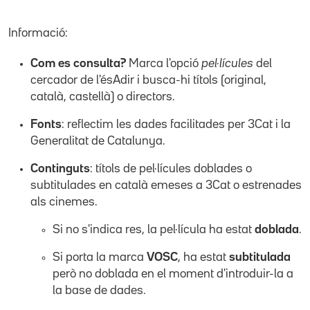
Informació:
Com es consulta?
Marca l'opció
pel·lícules
del
cercador de l'ésAdir i busca-hi títols (original,
català, castellà) o directors.
Fonts
: reflectim les dades facilitades per 3Cat i la
Generalitat de Catalunya.
Continguts
: títols de pel·lícules doblades o
subtitulades en català emeses a 3Cat o estrenades
als cinemes.
Si no s'indica res, la pel·lícula ha estat
doblada
.
Si porta la marca
VOSC
, ha estat
subtitulada
però no doblada en el moment d'introduir-la a
la base de dades.