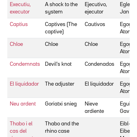
Executiu,
A shock to the
Ejecutivo,
Egleso
executor
system
ejecutor
Jan
Captius
Captives (The
Cautivos
Egoyan
captive)
Atom
Chloe
Chloe
Chloe
Egoyan
Atom
Condemnats
Devil's knot
Condenados
Egoyan
Atom
El liquidador
The adjuster
El liquidador
Egoyan
Atom
Neu ardent
Goriatxi snieg
Nieve
Eguizza
ardiente
Gavril
Thabo i el
Thabo and the
Eibl-
cas del
rhino case
Eibesfe