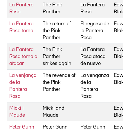
La Pantera
The Pink
La Pantera
Edward
Rosa
Panther
Rosa
Blake
La Pantera
The return of
El regreso de
Edward
Rosa torna
the Pink
la Pantera
Blake
Panther
Rosa
La Pantera
The Pink
La Pantera
Edward
Rosa torna a
Panther
Rosa ataca
Blake
atacar
strikes again
de nuevo
La venjança
The revenge of
La venganza
Edward
de la
the Pink
de la
Blake
Pantera
Panther
Pantera
Rosa
Rosa
Micki i
Micki and
Edward
Maude
Maude
Blake
Peter Gunn
Peter Gunn
Peter Gunn
Edward