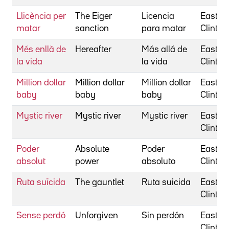
Llicència per
The Eiger
Licencia
Eastwo
matar
sanction
para matar
Clint
Més enllà de
Hereafter
Más allá de
Eastwo
la vida
la vida
Clint
Million dollar
Million dollar
Million dollar
Eastwo
baby
baby
baby
Clint
Mystic river
Mystic river
Mystic river
Eastwo
Clint
Poder
Absolute
Poder
Eastwo
absolut
power
absoluto
Clint
Ruta suïcida
The gauntlet
Ruta suicida
Eastwo
Clint
Sense perdó
Unforgiven
Sin perdón
Eastwo
Clint