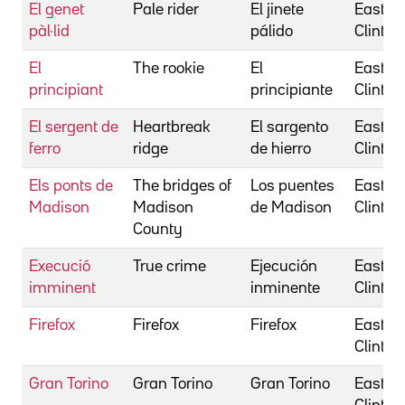
El genet
Pale rider
El jinete
Eastwo
pàl·lid
pálido
Clint
El
The rookie
El
Eastwo
principiant
principiante
Clint
El sergent de
Heartbreak
El sargento
Eastwo
ferro
ridge
de hierro
Clint
Els ponts de
The bridges of
Los puentes
Eastwo
Madison
Madison
de Madison
Clint
County
Execució
True crime
Ejecución
Eastwo
imminent
inminente
Clint
Firefox
Firefox
Firefox
Eastwo
Clint
Gran Torino
Gran Torino
Gran Torino
Eastwo