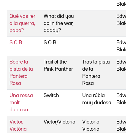
Blake
Què vas fer
What did you
Edward
a la guerra,
do in the war,
Blake
papa?
daddy?
S.O.B.
S.O.B.
Edward
Blake
Sobre la
Trail of the
Tras la pista
Edward
pista de la
Pink Panther
de la
Blake
Pantera
Pantera
Rosa
Rosa
Una rossa
Switch
Una rúbia
Edward
molt
muy dudosa
Blake
dubtosa
Víctor,
Victor/Victoria
Víctor o
Edward
Victòria
Victoria
Blake