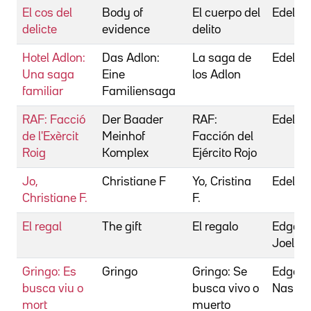
El cos del
Body of
El cuerpo del
Edel, Ul
delicte
evidence
delito
Hotel Adlon:
Das Adlon:
La saga de
Edel, Ul
Una saga
Eine
los Adlon
familiar
Familiensaga
RAF: Facció
Der Baader
RAF:
Edel, Ul
de l'Exèrcit
Meinhof
Facción del
Roig
Komplex
Ejército Rojo
Jo,
Christiane F
Yo, Cristina
Edel, U
Christiane F.
F.
El regal
The gift
El regalo
Edgert
Joel
Gringo: Es
Gringo
Gringo: Se
Edgert
busca viu o
busca vivo o
Nash
mort
muerto