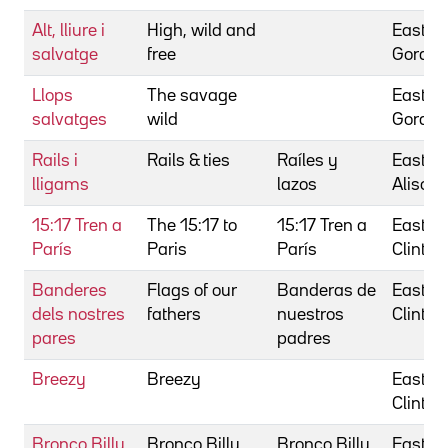
Alt, lliure i
High, wild and
Eastma
salvatge
free
Gordon
Llops
The savage
Eastma
salvatges
wild
Gordon
Rails i
Rails & ties
Raíles y
Eastwo
lligams
lazos
Alison
15:17 Tren a
The 15:17 to
15:17 Tren a
Eastwo
París
Paris
París
Clint
Banderes
Flags of our
Banderas de
Eastwo
dels nostres
fathers
nuestros
Clint
pares
padres
Breezy
Breezy
Eastwo
Clint
Bronco Billy
Bronco Billy
Bronco Billy
Eastwo