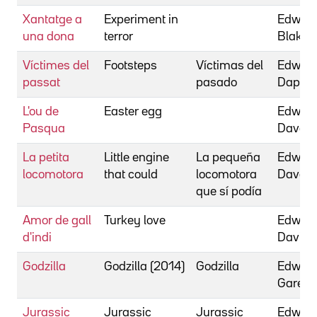
Xantatge a
Experiment in
Edward
una dona
terror
Blake
Víctimes del
Footsteps
Víctimas del
Edward
passat
pasado
Daphna
L'ou de
Easter egg
Edward
Pasqua
Dave
La petita
Little engine
La pequeña
Edward
locomotora
that could
locomotora
Dave
que sí podía
Amor de gall
Turkey love
Edward
d'indi
David
Godzilla
Godzilla (2014)
Godzilla
Edward
Gareth
Jurassic
Jurassic
Jurassic
Edward