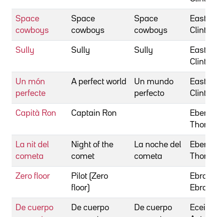
Space
Space
Space
Eastwo
cowboys
cowboys
cowboys
Clint
Sully
Sully
Sully
Eastwo
Clint
Un món
A perfect world
Un mundo
Eastwo
perfecte
perfecto
Clint
Capità Ron
Captain Ron
Eberhar
Thom
La nit del
Night of the
La noche del
Eberhar
cometa
comet
cometa
Thom
Zero floor
Pilot (Zero
Ebrahi
floor)
Ebrah
De cuerpo
De cuerpo
De cuerpo
Eceiza,