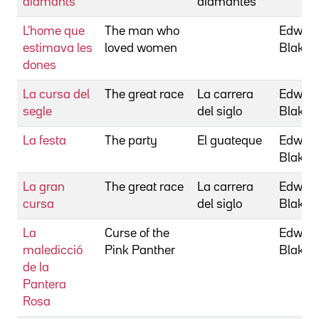
diamants
diamantes
L'home que
The man who
Edward
estimava les
loved women
Blake
dones
La cursa del
The great race
La carrera
Edward
segle
del siglo
Blake
La festa
The party
El guateque
Edward
Blake
La gran
The great race
La carrera
Edward
cursa
del siglo
Blake
La
Curse of the
Edward
maledicció
Pink Panther
Blake
de la
Pantera
Rosa