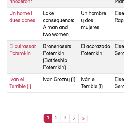
rinoceront
Mara
Un home i
Lake
Un hombre
Eisenm
dues dones
consequence:
y dos
Raphae
A man and
mujeres
two women
El cuirassat
Bronenosets
El acorazado
Eisenst
Potemkin
Potemkin
Potemkin
Sergue
(Battleship
Potemkin)
Ivan el
Ivan Grozny (I)
Iván el
Eisenst
Terrible (I)
Terrible (I)
Sergue
1
2
3