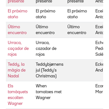
presente
presente
presente
Antoni
El próximo
El próximo
El próximo
Eceiza,
otoño
otoño
otoño
Antoni
Último
Último
Último
Eceiza,
encuentro
encuentro
encuentro
Antoni
Urraca,
Urraca,
Echave
caçador de
cazador de
Pedro 
rojos
rojos
Solé, F
Teddy, la
Teddybjørnens
Eckerb
màgia de
jul (Teddy's
Andrea
Nadal
Christmas)
Els
When
Econo
tomàquets
tomatoes met
Maria
escolten
Wagner
Wagner