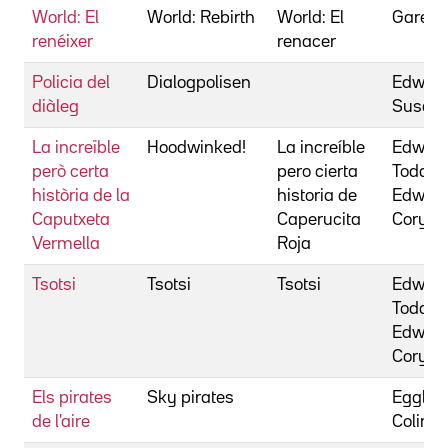
World: El
World: Rebirth
World: El
Gareth
renéixer
renacer
Policia del
Dialogpolisen
Edward
diàleg
Susan
La increïble
Hoodwinked!
La increíble
Edward
però certa
pero cierta
Todd
història de la
historia de
Edward
Caputxeta
Caperucita
Cory
Vermella
Roja
Tsotsi
Tsotsi
Tsotsi
Edward
Todd
Edward
Cory
Els pirates
Sky pirates
Egglest
de l'aire
Colin