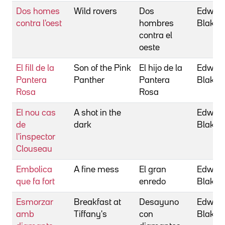
Dos homes
Wild rovers
Dos
Edward
contra l'oest
hombres
Blake
contra el
oeste
El fill de la
Son of the Pink
El hijo de la
Edward
Pantera
Panther
Pantera
Blake
Rosa
Rosa
El nou cas
A shot in the
Edward
de
dark
Blake
l'inspector
Clouseau
Embolica
A fine mess
El gran
Edward
que fa fort
enredo
Blake
Esmorzar
Breakfast at
Desayuno
Edward
amb
Tiffany's
con
Blake