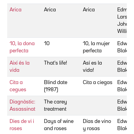
Arica
Arica
Arica
Edman
Lars
Johans
Willia
10, la dona
10
10, la mujer
Edward
perfecta
perfecta
Blake
Així és la
That's life!
Así es la
Edward
vida
vida!
Blake
Cita a
Blind date
Cita a ciegas
Edward
cegues
(1987)
Blake
Diagnòstic:
The carey
Edward
Assassinat
treatment
Blake
Dies de vi i
Days of wine
Días de vino
Edward
roses
and roses
y rosas
Blake