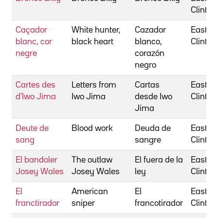
Clint
Caçador
White hunter,
Cazador
Eastwo
blanc, cor
black heart
blanco,
Clint
negre
corazón
negro
Cartes des
Letters from
Cartas
Eastwo
d'Iwo Jima
Iwo Jima
desde Iwo
Clint
Jima
Deute de
Blood work
Deuda de
Eastwo
sang
sangre
Clint
El bandoler
The outlaw
El fuera de la
Eastwo
Josey Wales
Josey Wales
ley
Clint
El
American
El
Eastwo
franctirador
sniper
francotirador
Clint