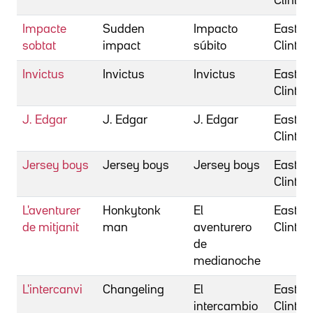
Clint
Impacte
Sudden
Impacto
Eastwo
sobtat
impact
súbito
Clint
Invictus
Invictus
Invictus
Eastwo
Clint
J. Edgar
J. Edgar
J. Edgar
Eastwo
Clint
Jersey boys
Jersey boys
Jersey boys
Eastwo
Clint
L'aventurer
Honkytonk
El
Eastwo
de mitjanit
man
aventurero
Clint
de
medianoche
L'intercanvi
Changeling
El
Eastwo
intercambio
Clint