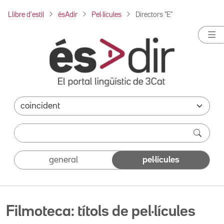
Llibre d'estil
ésAdir
Pel·lícules
Directors "E"
general
pel·lícules
Filmoteca: títols de pel·lícules