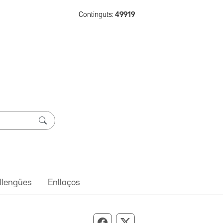
Continguts:
49919
 llengües
Enllaços