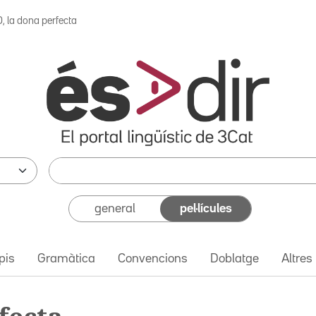
0, la dona perfecta
general
pel·lícules
pis
Gramàtica
Convencions
Doblatge
Altres