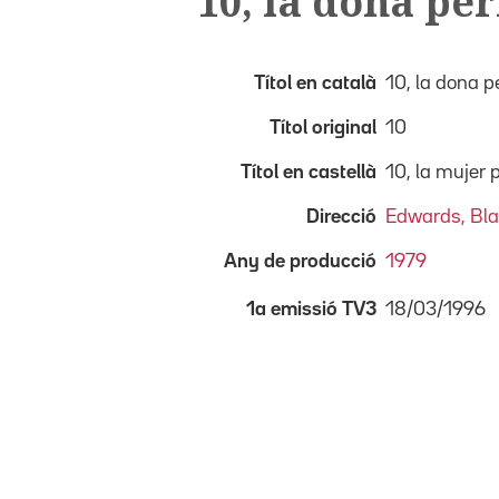
10, la dona per
Títol en català
10, la dona p
Títol original
10
Títol en castellà
10, la mujer 
Direcció
Edwards, Bl
Any de producció
1979
18/03/1996
1a emissió TV3