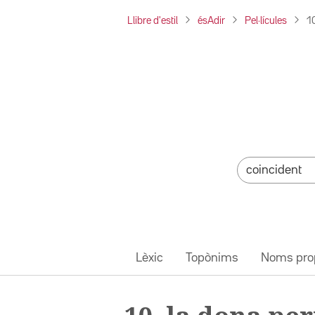
Llibre d'estil
ésAdir
Pel·lícules
1
Lèxic
Topònims
Noms pro