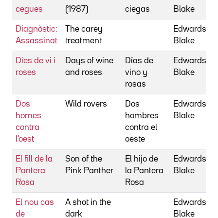
cegues
(1987)
ciegas
Blake
Diagnòstic:
The carey
Edwards,
Assassinat
treatment
Blake
Dies de vi i
Days of wine
Días de
Edwards,
roses
and roses
vino y
Blake
rosas
Dos
Wild rovers
Dos
Edwards,
homes
hombres
Blake
contra
contra el
l'oest
oeste
El fill de la
Son of the
El hijo de
Edwards,
Pantera
Pink Panther
la Pantera
Blake
Rosa
Rosa
El nou cas
A shot in the
Edwards,
de
dark
Blake