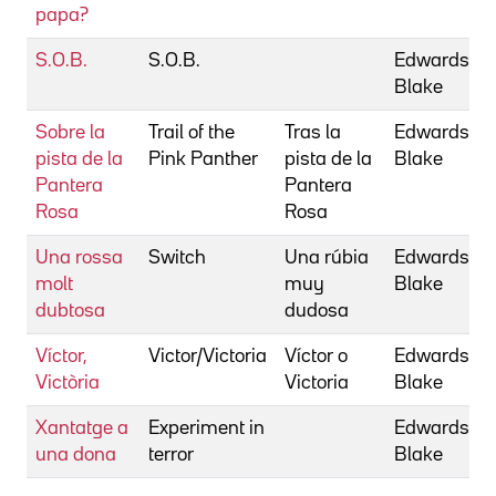
papa?
S.O.B.
S.O.B.
Edwards,
Blake
Sobre la
Trail of the
Tras la
Edwards,
pista de la
Pink Panther
pista de la
Blake
Pantera
Pantera
Rosa
Rosa
Una rossa
Switch
Una rúbia
Edwards,
molt
muy
Blake
dubtosa
dudosa
Víctor,
Victor/Victoria
Víctor o
Edwards,
Victòria
Victoria
Blake
Xantatge a
Experiment in
Edwards,
una dona
terror
Blake