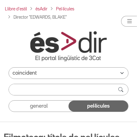
Llibre d'estil
ésAdir
Pel·lícules
Director "EDWARDS, BLAKE"
general
pel·lícules