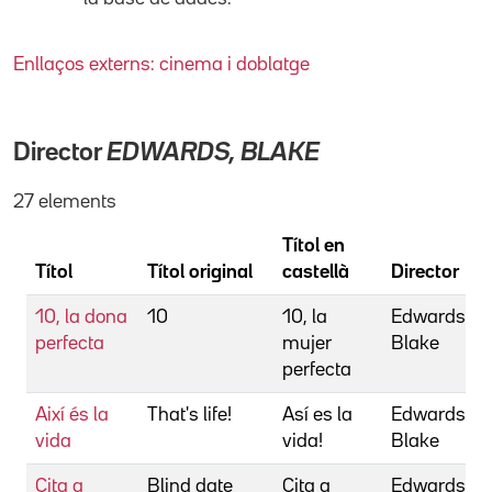
Enllaços externs: cinema i doblatge
Director
EDWARDS, BLAKE
27 elements
Títol en
Títol
Títol original
castellà
Director
10, la dona
10
10, la
Edwards,
perfecta
mujer
Blake
perfecta
Així és la
That's life!
Así es la
Edwards,
vida
vida!
Blake
Cita a
Blind date
Cita a
Edwards,