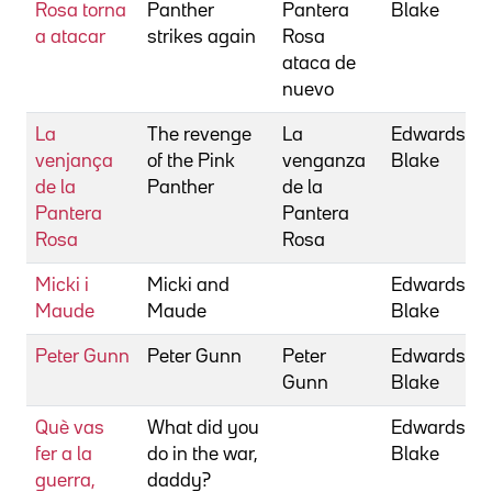
Rosa torna
Panther
Pantera
Blake
a atacar
strikes again
Rosa
ataca de
nuevo
La
The revenge
La
Edwards,
venjança
of the Pink
venganza
Blake
de la
Panther
de la
Pantera
Pantera
Rosa
Rosa
Micki i
Micki and
Edwards,
Maude
Maude
Blake
Peter Gunn
Peter Gunn
Peter
Edwards,
Gunn
Blake
Què vas
What did you
Edwards,
fer a la
do in the war,
Blake
guerra,
daddy?