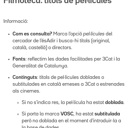
Filmoteca: títols de pel·lícules
Informació:
Com es consulta?
Marca l'opció
pel·lícules
del
cercador de l'ésAdir i busca-hi títols (original,
català, castellà) o directors.
Fonts
: reflectim les dades facilitades per 3Cat i la
Generalitat de Catalunya.
Continguts
: títols de pel·lícules doblades o
subtitulades en català emeses a 3Cat o estrenades
als cinemes.
Si no s'indica res, la pel·lícula ha estat
doblada
.
Si porta la marca
VOSC
, ha estat
subtitulada
però no doblada en el moment d'introduir-la a
la base de dades.