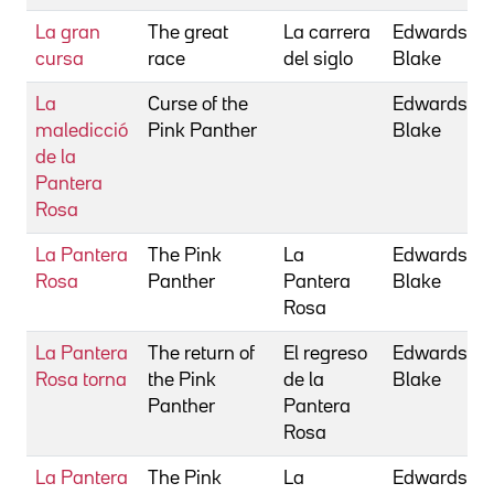
La gran
The great
La carrera
Edwards,
cursa
race
del siglo
Blake
La
Curse of the
Edwards,
maledicció
Pink Panther
Blake
de la
Pantera
Rosa
La Pantera
The Pink
La
Edwards,
Rosa
Panther
Pantera
Blake
Rosa
La Pantera
The return of
El regreso
Edwards,
Rosa torna
the Pink
de la
Blake
Panther
Pantera
Rosa
La Pantera
The Pink
La
Edwards,