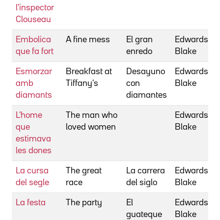
l'inspector
Clouseau
Embolica
A fine mess
El gran
Edwards,
que fa fort
enredo
Blake
Esmorzar
Breakfast at
Desayuno
Edwards,
amb
Tiffany's
con
Blake
diamants
diamantes
L'home
The man who
Edwards,
que
loved women
Blake
estimava
les dones
La cursa
The great
La carrera
Edwards,
del segle
race
del siglo
Blake
La festa
The party
El
Edwards,
guateque
Blake