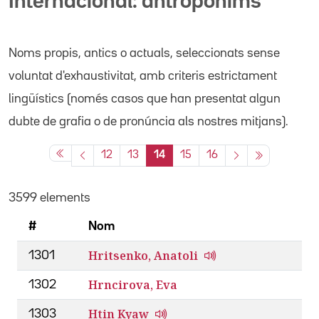
Internacional: antropònims
Noms propis
, antics o actuals,
seleccionats sense
voluntat d'exhaustivitat, amb criteris estrictament
lingüístics (només casos que han presentat algun
dubte de grafia o de pronúncia als nostres mitjans).
12
13
14
15
16
3599 elements
#
Nom
Hritsenko, Anatoli
1301
Hrncirova, Eva
1302
Htin Kyaw
1303