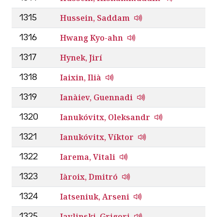
Hussein, Saddam
1315
Hwang Kyo-ahn
1316
Hynek, Jirí
1317
Iaixin, Ilià
1318
Ianàiev, Guennadi
1319
Ianukóvitx, Oleksandr
1320
Ianukóvitx, Víktor
1321
Iarema, Vitali
1322
Iàroix, Dmitró
1323
Iatseniuk, Arseni
1324
Iavlinski, Grigori
1325