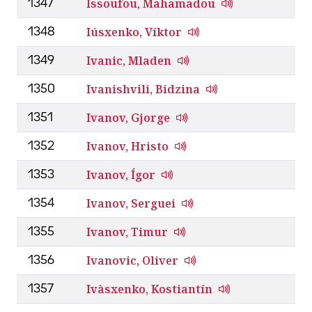
Issoufou, Mahamadou
1347
Iúsxenko, Víktor
1348
Ivanic, Mladen
1349
Ivanishvili, Bidzina
1350
Ivanov, Gjorge
1351
Ivanov, Hristo
1352
Ivanov, Ígor
1353
Ivanov, Serguei
1354
Ivanov, Timur
1355
Ivanovic, Oliver
1356
Ivàsxenko, Kostiantín
1357