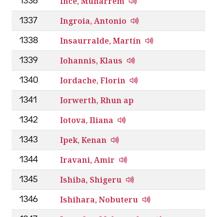
Ince, Muharrem
1336
Ingroia, Antonio
1337
Insaurralde, Martín
1338
Iohannis, Klaus
1339
Iordache, Florin
1340
Iorwerth, Rhun ap
1341
Iotova, Iliana
1342
Ipek, Kenan
1343
Iravani, Amir
1344
Ishiba, Shigeru
1345
Ishihara, Nobuteru
1346