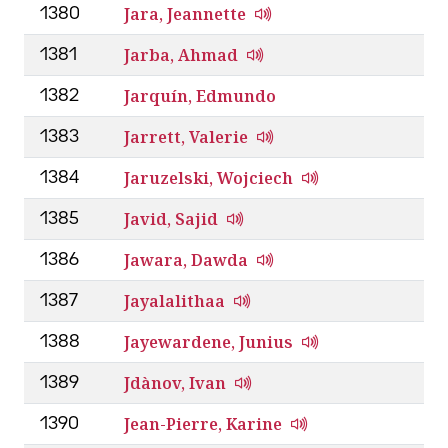
Jara, Jeannette
1380
Jarba, Ahmad
1381
Jarquín, Edmundo
1382
Jarrett, Valerie
1383
Jaruzelski, Wojciech
1384
Javid, Sajid
1385
Jawara, Dawda
1386
Jayalalithaa
1387
Jayewardene, Junius
1388
Jdànov, Ivan
1389
Jean-Pierre, Karine
1390