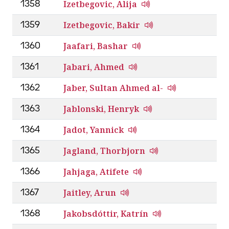
Izetbegovic, Alija
1358
Izetbegovic, Bakir
1359
Jaafari, Bashar
1360
Jabari, Ahmed
1361
Jaber, Sultan Ahmed al-
1362
Jablonski, Henryk
1363
Jadot, Yannick
1364
Jagland, Thorbjorn
1365
Jahjaga, Atifete
1366
Jaitley, Arun
1367
Jakobsdóttir, Katrín
1368