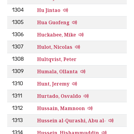
Hu Jintao
1304
Hua Guofeng
1305
Huckabee, Mike
1306
Hulot, Nicolas
1307
Hultqvist, Peter
1308
Humala, Ollanta
1309
Hunt, Jeremy
1310
Hurtado, Osvaldo
1311
Hussain, Mamnoon
1312
Hussein al-Qurashi, Abu al-
1313
Hussein, Hishammuddin
1314