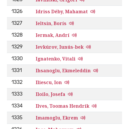
Idriss Déby, Mahamat
1326
Ieltsin, Borís
1327
Iermak, Andrí
1328
Ievkúrov, Iunús-bek
1329
Ignatenko, Vitali
1330
Ihsanoglu, Ekmeleddin
1331
Iliescu, Ion
1332
Iloilo, Josefa
1333
Ilves, Toomas Hendrik
1334
Imamoglu, Ekrem
1335