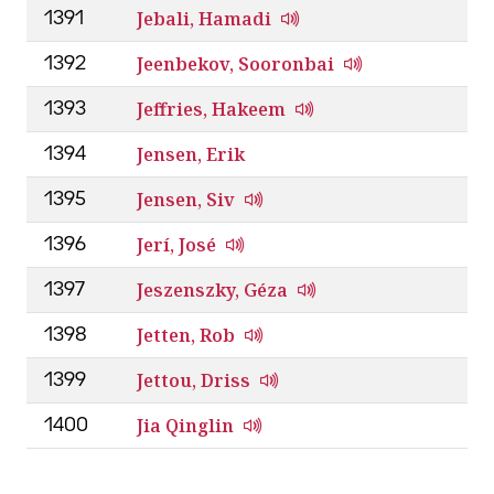
Jebali, Hamadi
1391
Jeenbekov, Sooronbai
1392
Jeffries, Hakeem
1393
Jensen, Erik
1394
Jensen, Siv
1395
Jerí, José
1396
Jeszenszky, Géza
1397
Jetten, Rob
1398
Jettou, Driss
1399
Jia Qinglin
1400