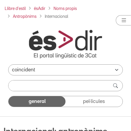
Llibre d'estil
ésAdir
Noms propis
Antropònims
Internacional
general
pel·lícules