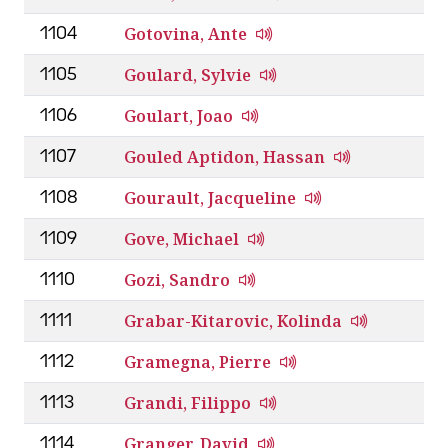
Gotovina, Ante
1104
Goulard, Sylvie
1105
Goulart, Joao
1106
Gouled Aptidon, Hassan
1107
Gourault, Jacqueline
1108
Gove, Michael
1109
Gozi, Sandro
1110
Grabar-Kitarovic, Kolinda
1111
Gramegna, Pierre
1112
Grandi, Filippo
1113
Granger, David
1114