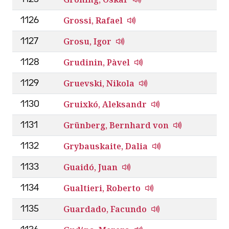
Grossi, Rafael
1126
Grosu, Igor
1127
Grudinin, Pàvel
1128
Gruevski, Nikola
1129
Gruixkó, Aleksandr
1130
Grünberg, Bernhard von
1131
Grybauskaite, Dalia
1132
Guaidó, Juan
1133
Gualtieri, Roberto
1134
Guardado, Facundo
1135