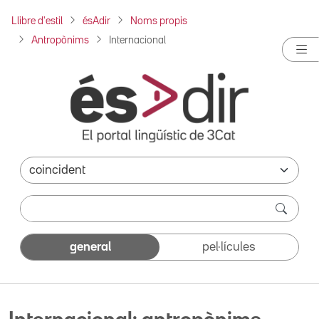
Llibre d'estil
ésAdir
Noms propis
Antropònims
Internacional
general
pel·lícules