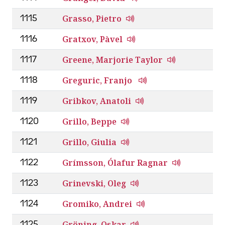
Grasso, Pietro
1115
Gratxov, Pàvel
1116
Greene, Marjorie Taylor
1117
Greguric, Franjo
1118
Gribkov, Anatoli
1119
Grillo, Beppe
1120
Grillo, Giulia
1121
Grímsson, Ólafur Ragnar
1122
Grinevski, Oleg
1123
Gromiko, Andrei
1124
Gröning, Oskar
1125