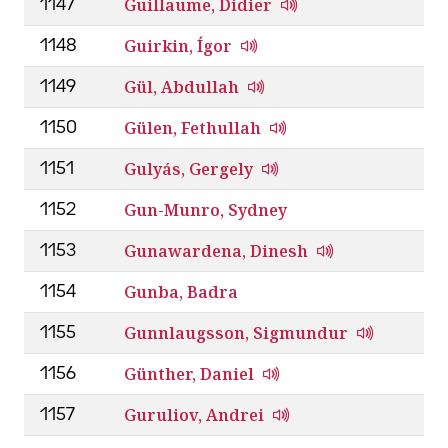
Guillaume, Didier
1147
Guirkin, Ígor
1148
Gül, Abdullah
1149
Gülen, Fethullah
1150
Gulyás, Gergely
1151
Gun-Munro, Sydney
1152
Gunawardena, Dinesh
1153
Gunba, Badra
1154
Gunnlaugsson, Sigmundur
1155
Günther, Daniel
1156
Guruliov, Andrei
1157