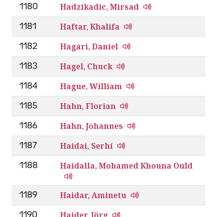
Hadzikadic, Mirsad
1180
Haftar, Khalifa
1181
Hagari, Daniel
1182
Hagel, Chuck
1183
Hague, William
1184
Hahn, Florian
1185
Hahn, Johannes
1186
Haidai, Serhí
1187
Haidalla, Mohamed Khouna Ould
1188
Haidar, Aminetu
1189
Haider, Jörg
1190