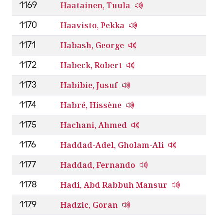
Haatainen, Tuula
1169
Haavisto, Pekka
1170
Habash, George
1171
Habeck, Robert
1172
Habibie, Jusuf
1173
Habré, Hissène
1174
Hachani, Ahmed
1175
Haddad-Adel, Gholam-Ali
1176
Haddad, Fernando
1177
Hadi, Abd Rabbuh Mansur
1178
Hadzic, Goran
1179