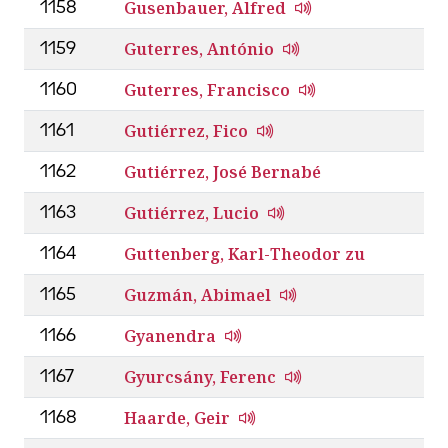
Gusenbauer, Alfred
1158
Guterres, António
1159
Guterres, Francisco
1160
Gutiérrez, Fico
1161
Gutiérrez, José Bernabé
1162
Gutiérrez, Lucio
1163
Guttenberg, Karl-Theodor zu
1164
Guzmán, Abimael
1165
Gyanendra
1166
Gyurcsány, Ferenc
1167
Haarde, Geir
1168