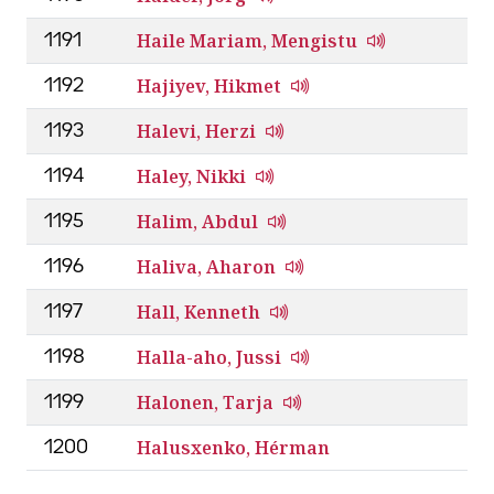
Haile Mariam, Mengistu
1191
Hajiyev, Hikmet
1192
Halevi, Herzi
1193
Haley, Nikki
1194
Halim, Abdul
1195
Haliva, Aharon
1196
Hall, Kenneth
1197
Halla-aho, Jussi
1198
Halonen, Tarja
1199
Halusxenko, Hérman
1200