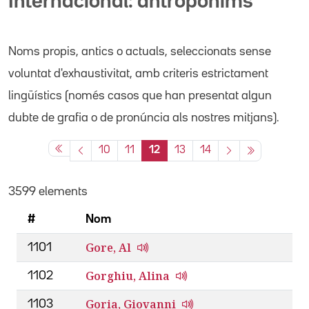
Internacional: antropònims
Noms propis
, antics o actuals,
seleccionats sense
voluntat d'exhaustivitat, amb criteris estrictament
lingüístics (només casos que han presentat algun
dubte de grafia o de pronúncia als nostres mitjans).
10
11
12
13
14
3599 elements
#
Nom
Gore, Al
1101
Gorghiu, Alina
1102
Goria, Giovanni
1103