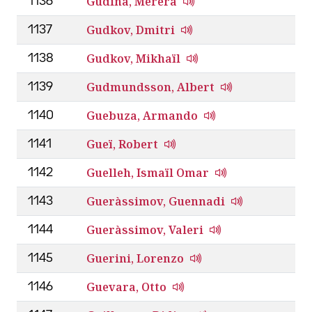
Gudina, Merera
1136
Gudkov, Dmitri
1137
Gudkov, Mikhaïl
1138
Gudmundsson, Albert
1139
Guebuza, Armando
1140
Gueï, Robert
1141
Guelleh, Ismaïl Omar
1142
Gueràssimov, Guennadi
1143
Gueràssimov, Valeri
1144
Guerini, Lorenzo
1145
Guevara, Otto
1146