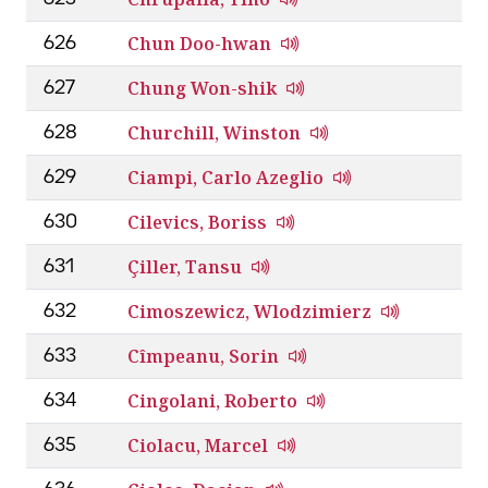
Chun Doo-hwan
626
Chung Won-shik
627
Churchill, Winston
628
Ciampi, Carlo Azeglio
629
Cilevics, Boriss
630
Çiller, Tansu
631
Cimoszewicz, Wlodzimierz
632
Cîmpeanu, Sorin
633
Cingolani, Roberto
634
Ciolacu, Marcel
635