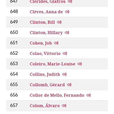
Clerides, Glafcos
647
Clèves, Anna de
648
Clinton, Bill
649
Clinton, Hillary
650
Cohen, Job
651
Colao, Vittorio
652
Coleiro, Marie-Louise
653
Collins, Judith
654
Collomb, Gérard
655
Collor de Mello, Fernando
656
Colom, Álvaro
657