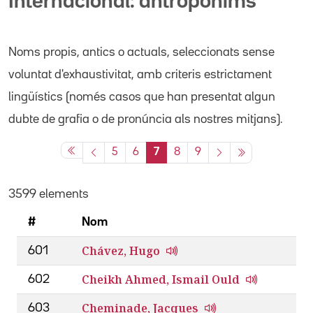
Internacional: antropònims
Noms propis
, antics o actuals,
seleccionats sense
voluntat d'exhaustivitat, amb criteris estrictament
lingüístics (només casos que han presentat algun
dubte de grafia o de pronúncia als nostres mitjans).
5
6
7
8
9
3599 elements
#
Nom
Chávez, Hugo
601
Cheikh Ahmed, Ismail Ould
602
Cheminade, Jacques
603