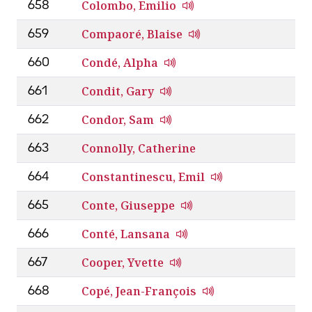
Colombo, Emilio
658
Compaoré, Blaise
659
Condé, Alpha
660
Condit, Gary
661
Condor, Sam
662
Connolly, Catherine
663
Constantinescu, Emil
664
Conte, Giuseppe
665
Conté, Lansana
666
Cooper, Yvette
667
Copé, Jean-François
668