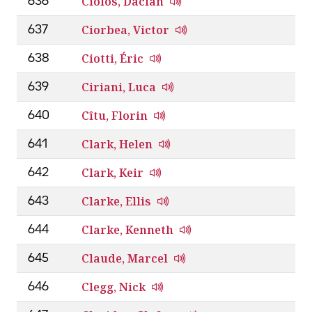
Ciolos, Dacian
636
Ciorbea, Victor
637
Ciotti, Éric
638
Ciriani, Luca
639
Cîtu, Florin
640
Clark, Helen
641
Clark, Keir
642
Clarke, Ellis
643
Clarke, Kenneth
644
Claude, Marcel
645
Clegg, Nick
646