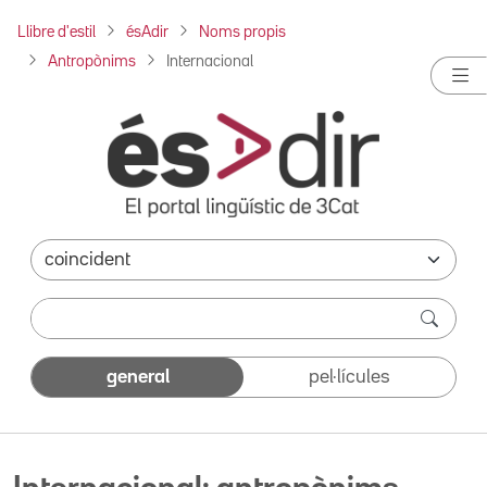
Llibre d'estil
ésAdir
Noms propis
Antropònims
Internacional
general
pel·lícules