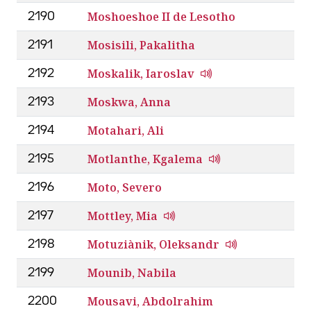
Moshoeshoe II de Lesotho
2190
Mosisili, Pakalitha
2191
Moskalik, Iaroslav
2192
Moskwa, Anna
2193
Motahari, Ali
2194
Motlanthe, Kgalema
2195
Moto, Severo
2196
Mottley, Mia
2197
Motuziànik, Oleksandr
2198
Mounib, Nabila
2199
Mousavi, Abdolrahim
2200