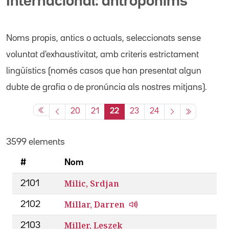
Internacional: antropònims
Noms propis
, antics o actuals,
seleccionats sense
voluntat d'exhaustivitat, amb criteris estrictament
lingüístics (només casos que han presentat algun
dubte de grafia o de pronúncia als nostres mitjans).
20
21
22
23
24
3599 elements
#
Nom
Milic, Srdjan
2101
Millar, Darren
2102
Miller, Leszek
2103