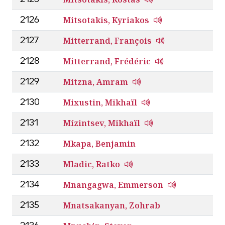
Mitsotakis, Kyriakos
2126
Mitterrand, François
2127
Mitterrand, Frédéric
2128
Mitzna, Amram
2129
Mixustin, Mikhaïl
2130
Mízintsev, Mikhaïl
2131
Mkapa, Benjamin
2132
Mladic, Ratko
2133
Mnangagwa, Emmerson
2134
Mnatsakanyan, Zohrab
2135