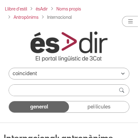
Llibre d'estil
ésAdir
Noms propis
Antropònims
Internacional
general
pel·lícules