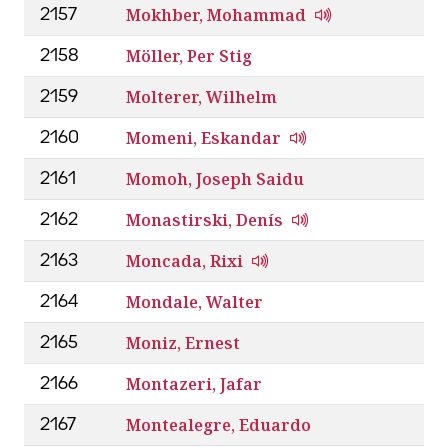
Mokhber, Mohammad
2157
Möller, Per Stig
2158
Molterer, Wilhelm
2159
Momeni, Eskandar
2160
Momoh, Joseph Saidu
2161
Monastirski, Denís
2162
Moncada, Rixi
2163
Mondale, Walter
2164
Moniz, Ernest
2165
Montazeri, Jafar
2166
Montealegre, Eduardo
2167