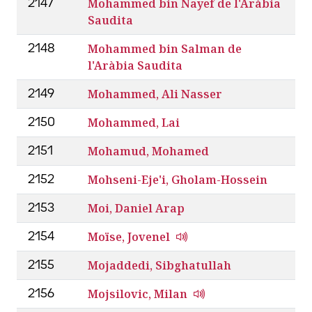
Mohammed bin Nayef de l'Aràbia
2147
Saudita
Mohammed bin Salman de
2148
l'Aràbia Saudita
Mohammed, Ali Nasser
2149
Mohammed, Lai
2150
Mohamud, Mohamed
2151
Mohseni-Eje'i, Gholam-Hossein
2152
Moi, Daniel Arap
2153
Moïse, Jovenel
2154
Mojaddedi, Sibghatullah
2155
Mojsilovic, Milan
2156