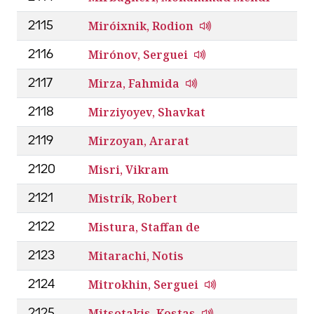
Miróixnik, Rodion
2115
Mirónov, Serguei
2116
Mirza, Fahmida
2117
Mirziyoyev, Shavkat
2118
Mirzoyan, Ararat
2119
Misri, Vikram
2120
Mistrík, Robert
2121
Mistura, Staffan de
2122
Mitarachi, Notis
2123
Mitrokhin, Serguei
2124
Mitsotakis, Kostas
2125