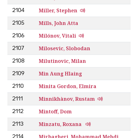
Miller, Stephen
2104
Mills, John Atta
2105
Milónov, Vitali
2106
Milosevic, Slobodan
2107
Milutinovic, Milan
2108
Min Aung Hlaing
2109
Minita Gordon, Elmira
2110
Minnikhànov, Rustam
2111
Mintoff, Dom
2112
Minzatu, Roxana
2113
Mirbagheri, Mohammad Mehdi
2114