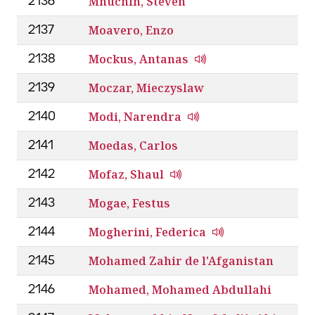
Mnuchin, Steven
2136
Moavero, Enzo
2137
Mockus, Antanas
2138
Moczar, Mieczyslaw
2139
Modi, Narendra
2140
Moedas, Carlos
2141
Mofaz, Shaul
2142
Mogae, Festus
2143
Mogherini, Federica
2144
Mohamed Zahir de l'Afganistan
2145
Mohamed, Mohamed Abdullahi
2146