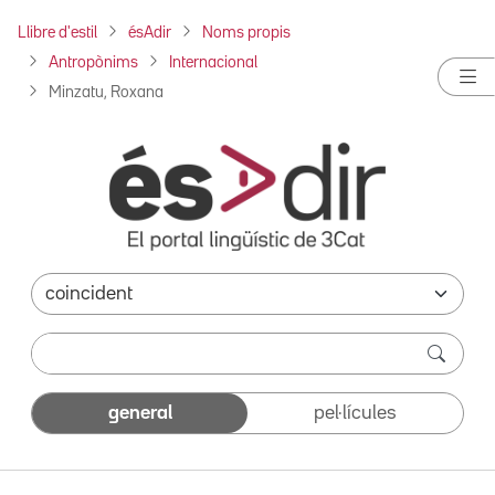
Llibre d'estil
ésAdir
Noms propis
Antropònims
Internacional
Minzatu, Roxana
general
pel·lícules