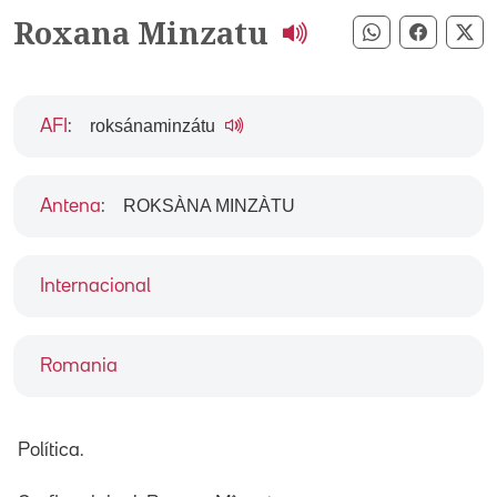
Roxana Minzatu
Compartir pe
Compart
Co
roksánaminzátu
AFI
:
ROKSÀNA MINZÀTU
Antena
:
Internacional
Romania
Política.