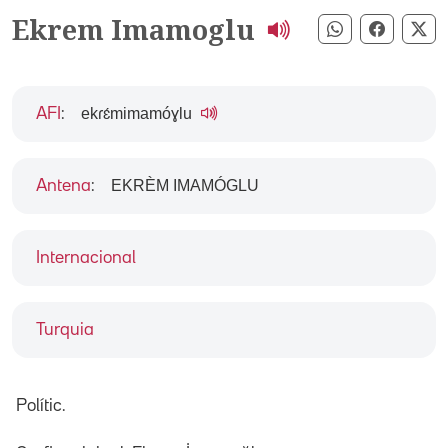
Ekrem Imamoglu
Compartir pe
Compart
Co
ekɾɛ́mimamóɣlu
AFI
:
EKRÈM IMAMÓGLU
Antena
:
Internacional
Turquia
Polític.