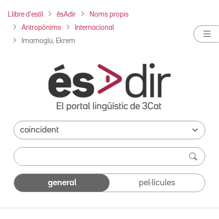
Llibre d'estil
ésAdir
Noms propis
Antropònims
Internacional
Imamoglu, Ekrem
general
pel·lícules