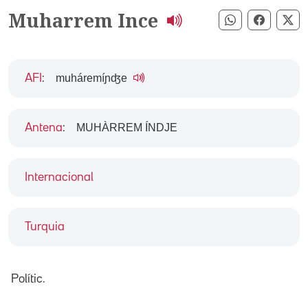
Muharrem Ince
Compartir pe
Compart
Co
muháremíɲʤe
AFI
:
MUHÀRREM ÍNDJE
Antena
:
Internacional
Turquia
Polític.