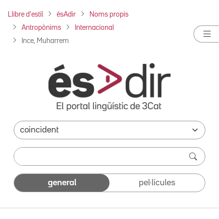
Llibre d'estil
ésAdir
Noms propis
Antropònims
Internacional
Ince, Muharrem
general
pel·lícules