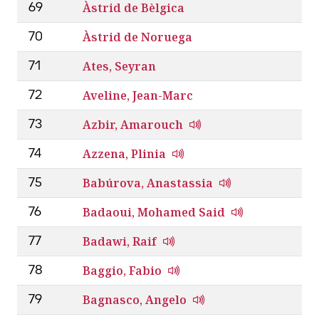
Àstrid de Bèlgica
69
Àstrid de Noruega
70
Ates, Seyran
71
Aveline, Jean-Marc
72
Azbir, Amarouch
73
Azzena, Plinia
74
Babúrova, Anastassia
75
Badaoui, Mohamed Said
76
Badawi, Raif
77
Baggio, Fabio
78
Bagnasco, Angelo
79