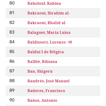
Baholoul, Kahina
80
Bakraoui, Ibrahim al-
81
Bakraoui, Khalid al-
82
Balaguer, María Luisa
83
Baldisseri, Lorenzo
84
Balduí I de Bèlgica
85
Ballbè, Bibiana
86
Ban, Shigeru
87
Bandrés, José Manuel
88
Bañeres, Francisco
89
Baños, Antonio
90