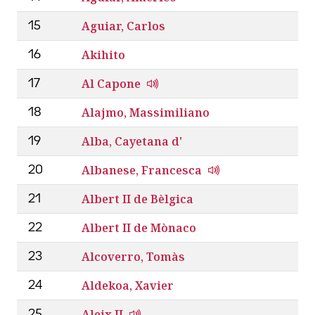
Aguiar, Carlos
15
Akihito
16
Al Capone
17
Alajmo, Massimiliano
18
Alba, Cayetana d'
19
Albanese, Francesca
20
Albert II de Bèlgica
21
Albert II de Mònaco
22
Alcoverro, Tomàs
23
Aldekoa, Xavier
24
Aleix II
25