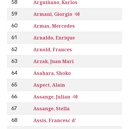
Arguiñano, Karlos
58
Armani, Giorgio
59
Armas, Mercedes
60
Arnaldo, Enrique
61
Arnold, Frances
62
Arzak, Juan Mari
63
Asahara, Shoko
64
Aspect, Alain
65
Assange, Julian
66
Assange, Stella
67
Assís, Francesc d'
68