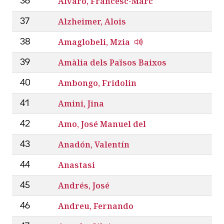
Álvaro, Francesc-Marc
36
Alzheimer, Alois
37
Amaglobeli, Mzia
38
Amàlia dels Països Baixos
39
Ambongo, Fridolin
40
Amini, Jina
41
Amo, José Manuel del
42
Anadón, Valentín
43
Anastasi
44
Andrés, José
45
Andreu, Fernando
46