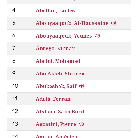
Abellan, Carles
4
Abouyaaqoub, Al-Houssaine
5
Abouyaaqoub, Younes
6
Ábrego, Kilmar
7
Abrini, Mohamed
8
Abu Akleh, Shireen
9
Abukeshek, Saif
10
Adrià, Ferran
11
Afshari, Saba Kord
12
Agostini, Pierre
13
Aguiar, Américo
14