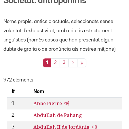
Societat: antropònims
Noms propis
, antics o actuals,
seleccionats sense
voluntat d'exhaustivitat, amb criteris estrictament
lingüístics (només casos que han presentat algun
dubte de grafia o de pronúncia als nostres mitjans).
1
2
3
972 elements
#
Nom
Abbé Pierre
1
Abdullah de Pahang
2
Abdullah II de Jordània
3