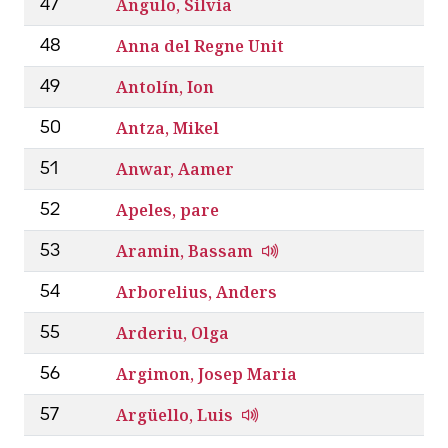
Angulo, Silvia
47
Anna del Regne Unit
48
Antolín, Ion
49
Antza, Mikel
50
Anwar, Aamer
51
Apeles, pare
52
Aramin, Bassam
53
Arborelius, Anders
54
Arderiu, Olga
55
Argimon, Josep Maria
56
Argüello, Luis
57