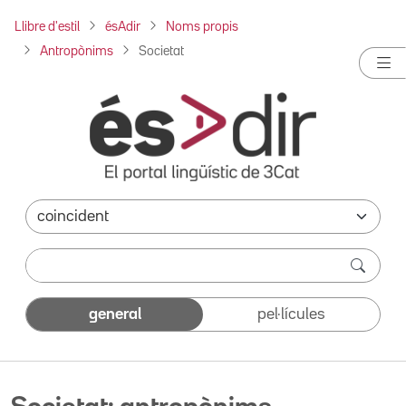
Llibre d'estil
ésAdir
Noms propis
Antropònims
Societat
general
pel·lícules