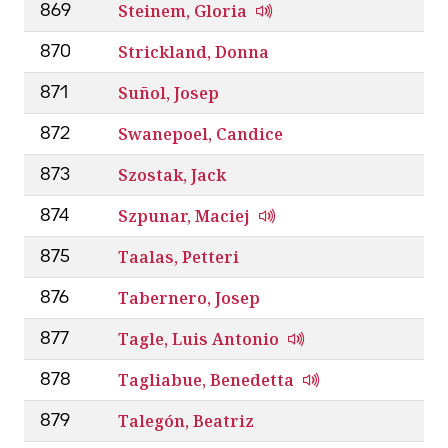
Steinem, Gloria
869
Strickland, Donna
870
Suñol, Josep
871
Swanepoel, Candice
872
Szostak, Jack
873
Szpunar, Maciej
874
Taalas, Petteri
875
Tabernero, Josep
876
Tagle, Luis Antonio
877
Tagliabue, Benedetta
878
Talegón, Beatriz
879