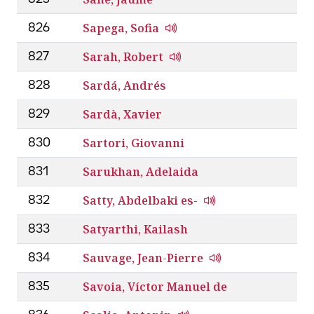
Sapega, Sofia
826
Sarah, Robert
827
Sardá, Andrés
828
Sardà, Xavier
829
Sartori, Giovanni
830
Sarukhan, Adelaida
831
Satty, Abdelbaki es-
832
Satyarthi, Kailash
833
Sauvage, Jean-Pierre
834
Savoia, Víctor Manuel de
835