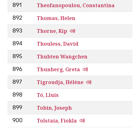
Theofanopoulou, Constantina
891
Thomas, Helen
892
Thorne, Kip
893
Thouless, David
894
Thubten Wangchen
895
Thunberg, Greta
896
Tigroudja, Hélène
897
Tó, Lluís
898
Tobin, Joseph
899
Tolstaia, Fiokla
900