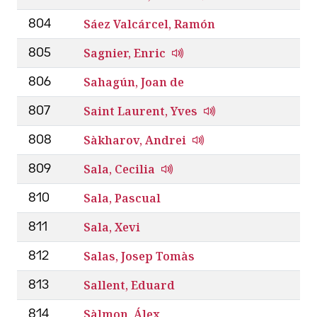
Sáez Valcárcel, Ramón
804
Sagnier, Enric
805
Sahagún, Joan de
806
Saint Laurent, Yves
807
Sàkharov, Andrei
808
Sala, Cecilia
809
Sala, Pascual
810
Sala, Xevi
811
Salas, Josep Tomàs
812
Sallent, Eduard
813
Sàlmon, Álex
814