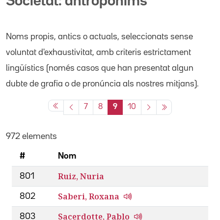
Societat: antropònims
Noms propis
, antics o actuals,
seleccionats sense
voluntat d'exhaustivitat, amb criteris estrictament
lingüístics (només casos que han presentat algun
dubte de grafia o de pronúncia als nostres mitjans).
7
8
9
10
972 elements
#
Nom
Ruiz, Nuria
801
Saberi, Roxana
802
Sacerdotte, Pablo
803