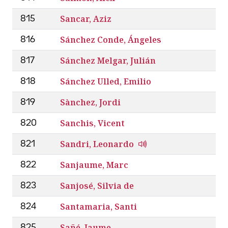
Sancar, Aziz
815
Sánchez Conde, Ángeles
816
Sánchez Melgar, Julián
817
Sánchez Ulled, Emilio
818
Sànchez, Jordi
819
Sanchis, Vicent
820
Sandri, Leonardo
821
Sanjaume, Marc
822
Sanjosé, Silvia de
823
Santamaria, Santi
824
Sañé, Jaume
825