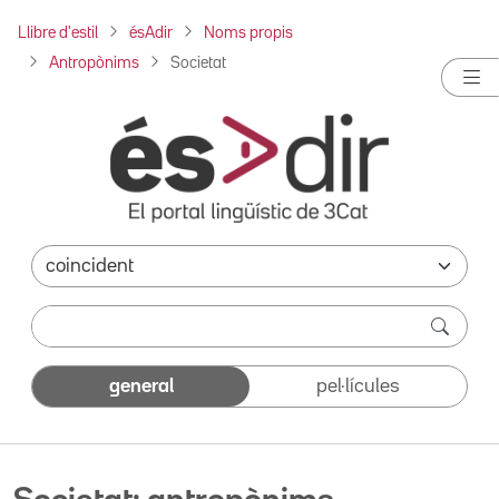
Llibre d'estil
ésAdir
Noms propis
Antropònims
Societat
general
pel·lícules