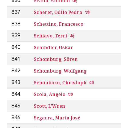
Scalia, Antonin
836
Scherer, Odilo Pedro
837
Schettino, Francesco
838
Schiavo, Terri
839
Schindler, Oskar
840
Schomburg, Sören
841
Schomburg, Wolfgang
842
Schönborn, Christoph
843
Scola, Angelo
844
Scott, L'Wren
845
Segarra, María José
846