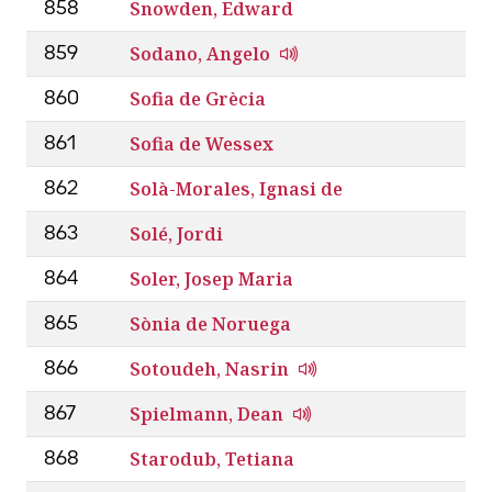
Snowden, Edward
858
Sodano, Angelo
859
Sofia de Grècia
860
Sofia de Wessex
861
Solà-Morales, Ignasi de
862
Solé, Jordi
863
Soler, Josep Maria
864
Sònia de Noruega
865
Sotoudeh, Nasrin
866
Spielmann, Dean
867
Starodub, Tetiana
868