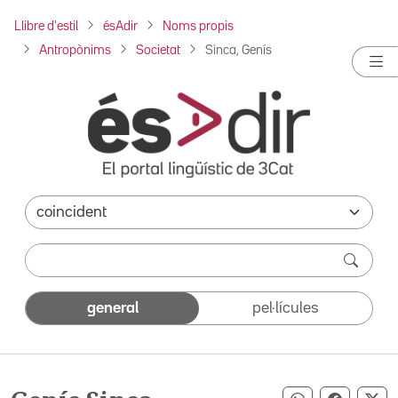
Llibre d'estil
ésAdir
Noms propis
Antropònims
Societat
Sinca, Genís
general
pel·lícules