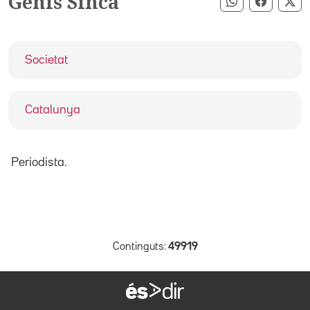
Genís Sinca
Compartir pe
Compart
Co
Societat
Catalunya
Periodista.
Continguts:
49919