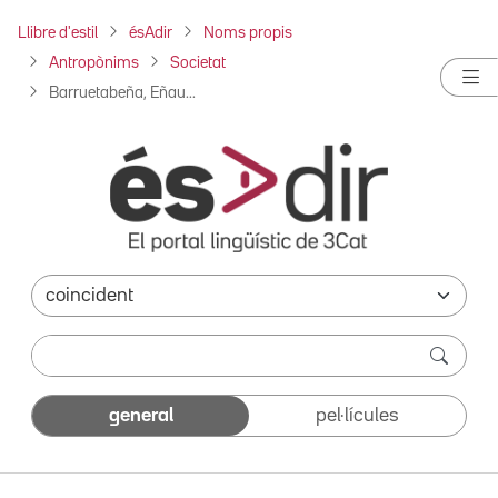
Llibre d'estil
ésAdir
Noms propis
Antropònims
Societat
Barruetabeña, Eñau...
general
pel·lícules