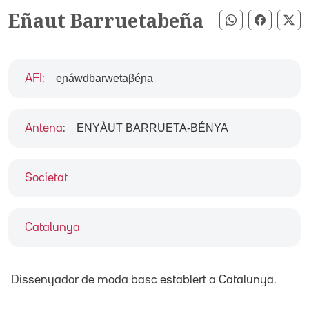
Eñaut Barruetabeña
Compartir pe
Compart
Co
eɲáwdbarwetaβéɲa
AFI
:
ENYÀUT BARRUETA-BÉNYA
Antena
:
Societat
Catalunya
Dissenyador de moda basc establert a Catalunya.