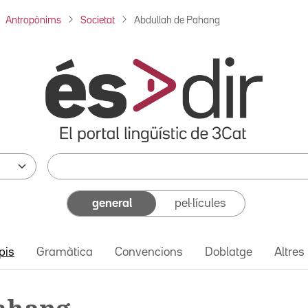
Antropònims
Societat
Abdullah de Pahang
general
pel·lícules
pis
Gramàtica
Convencions
Doblatge
Altres