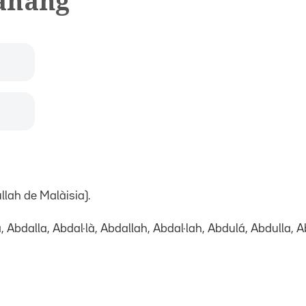
ahang
ullah de Malàisia).
 Abdalla, Abdal·là, Abdallah, Abdal·lah, Abdulá, Abdulla, Ab