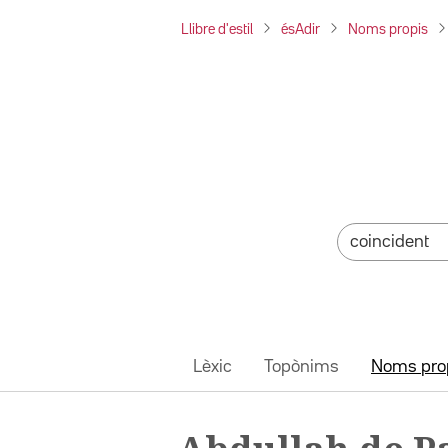
Llibre d'estil
ésAdir
Noms propis
Lèxic
Topònims
Noms pro