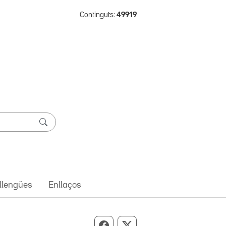
Continguts:
49919
 llengües
Enllaços