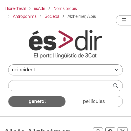
Llibre d'estil
ésAdir
Noms propis
Antropònims
Societat
Alzheimer, Alois
general
pel·lícules