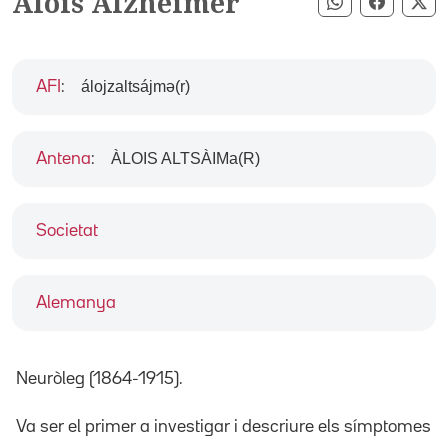
Alois Alzheimer
Compartir pe
Compart
Co
álojzaltsájmə(r)
AFI
:
ÀLOIS ALTSÀIMa(R)
Antena
:
Societat
Alemanya
Neuròleg (1864-1915).
Va ser el primer a investigar i descriure els símptomes