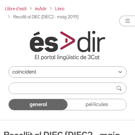
Llibre d'estil
ésAdir
Lèxic
Recollit al DIEC (DIEC2 - maig 2019)
general
pel·lícules