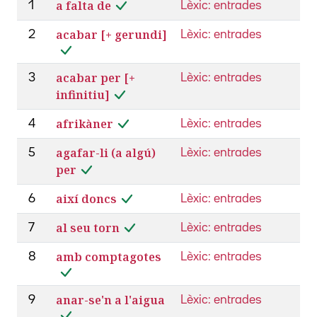
a falta de
1
Lèxic: entrades
acabar [+ gerundi]
2
Lèxic: entrades
acabar per [+
3
Lèxic: entrades
infinitiu]
afrikàner
4
Lèxic: entrades
agafar-li (a algú)
5
Lèxic: entrades
per
així doncs
6
Lèxic: entrades
al seu torn
7
Lèxic: entrades
amb comptagotes
8
Lèxic: entrades
anar-se'n a l'aigua
9
Lèxic: entrades