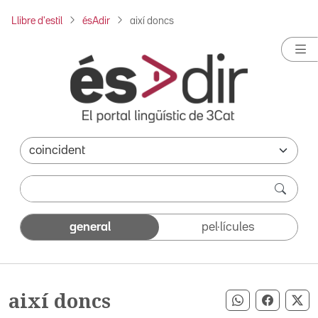
Llibre d'estil
ésAdir
així doncs
general
pel·lícules
així doncs
Compartir pe
Compart
Co