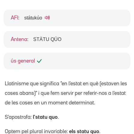
státukúo
AFI
:
STÀTU QÚO
Antena
:
ús general
Llatinisme que significa "en l'estat en què (estaven les
coses abans)" i que fem servir per referir-nos a l'estat
de les coses en un moment determinat.
S'apostrofa:
l'statu quo
.
Optem pel plural invariable:
els statu quo
.