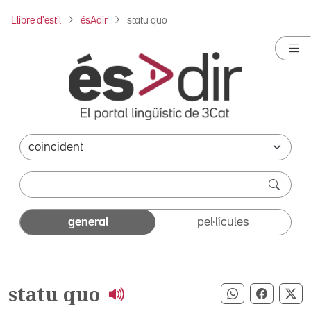
Llibre d'estil
ésAdir
statu quo
general
pel·lícules
statu quo
Compartir pe
Compart
Co