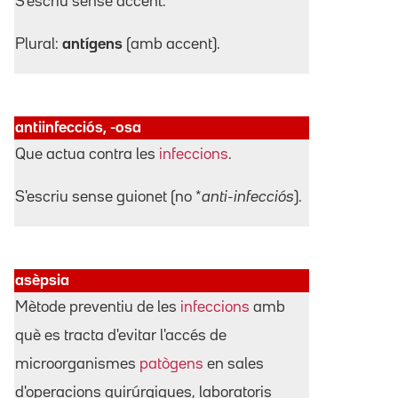
S'escriu sense accent.
Plural:
antígens
(amb accent).
antiinfecciós, -osa
Que actua contra les
infeccions
.
S'escriu sense guionet (no *
anti-infecciós
).
asèpsia
Mètode preventiu de les
infeccions
amb
què es tracta d'evitar l'accés de
microorganismes
patògens
en sales
d'operacions quirúrgiques, laboratoris