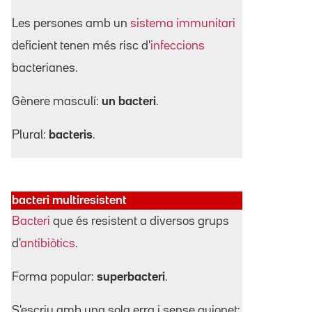
Les persones amb un
sistema immunitari
deficient tenen més risc d'
infeccions
bacterianes.
Gènere masculí:
un bacteri
.
Plural:
bacteris
.
bacteri multiresistent
Bacteri
que és resistent a diversos grups
d'
antibiòtics
.
Forma popular:
superbacteri
.
S'escriu amb una sola erra i sense guionet: