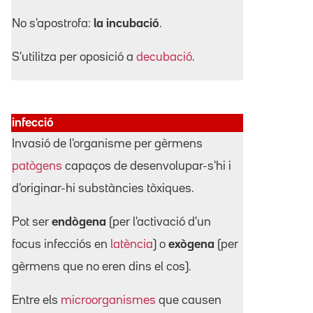
No s'apostrofa:
la incubació
.
S'utilitza per oposició a
decubació
.
infecció
Invasió de l'organisme per gèrmens
patògens
capaços de desenvolupar-s'hi i
d'originar-hi substàncies tòxiques.
Pot ser
endògena
(per l'activació d'un
focus infecciós en
latència
) o
exògena
(per
gèrmens que no eren dins el cos).
Entre els
microorganismes
que causen