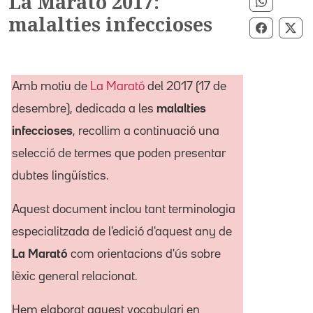
La Marató 2017:
Compart
malalties infeccioses
Compart
Com
Amb motiu de
La Marató
del 2017 (17 de
desembre), dedicada a les
malalties
infeccioses
, recollim a continuació una
selecció de termes que poden presentar
dubtes lingüístics.
Aquest document inclou tant terminologia
especialitzada de l'edició d'aquest any de
La Marató
com orientacions d'ús sobre
lèxic general relacionat.
Hem elaborat aquest vocabulari en