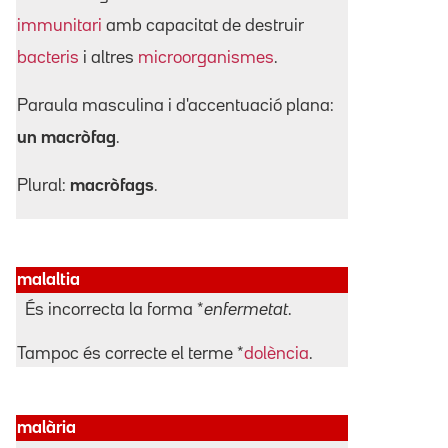
immunitari
amb capacitat de destruir
bacteris
i altres
microorganismes
.
Paraula masculina i d'accentuació plana:
un macròfag
.
Plural:
macròfags
.
malaltia
És incorrecta la forma *
enfermetat
.
Tampoc és correcte el terme *
dolència
.
malària