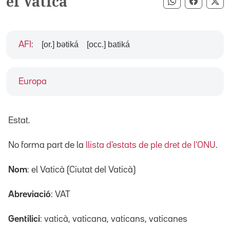
el Vaticà
Compartir pe
Compart
Co
[or.] bətiká
[occ.] batiká
AFI
:
Europa
Estat.
No forma part de la
llista d'estats de ple dret de l'ONU
.
Nom
: el Vaticà (Ciutat del Vaticà)
Abreviació
: VAT
Gentilici
: vaticà, vaticana, vaticans, vaticanes