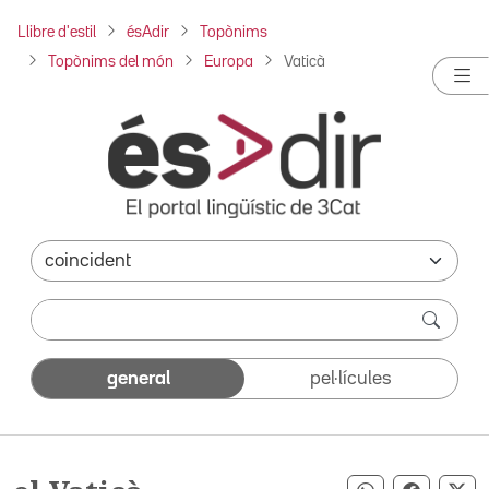
Llibre d'estil
ésAdir
Topònims
Topònims del món
Europa
Vaticà
general
pel·lícules