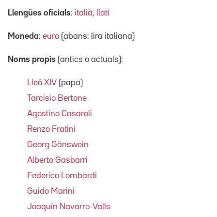
Llengües oficials
:
italià
,
llatí
Moneda
:
euro
(abans: lira italiana)
Noms propis
(antics o actuals):
Lleó XIV
(papa)
Tarcisio Bertone
Agostino Casaroli
Renzo Fratini
Georg Gänswein
Alberto Gasbarri
Federico Lombardi
Guido Marini
Joaquín Navarro-Valls