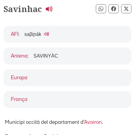
Savinhac
Compartir pe
Compart
Co
saβiɲák
AFI
:
SAVINYÀC
Antena
:
Europa
França
Municipi occità del departament d'
Avairon
.