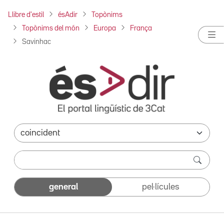
Llibre d'estil
ésAdir
Topònims
Topònims del món
Europa
França
Savinhac
general
pel·lícules