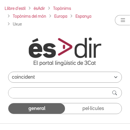
Llibre d'estil
ésAdir
Topònims
Topònims del món
Europa
Espanya
Uxue
general
pel·lícules