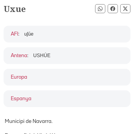
Uxue
Compartir pe
Compart
Co
uʃúe
AFI
:
USHÚE
Antena
:
Europa
Espanya
Municipi de Navarra.