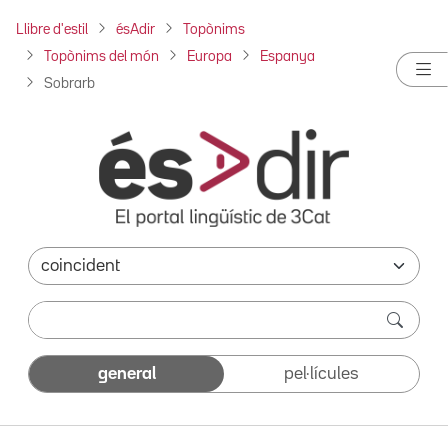
Llibre d'estil
ésAdir
Topònims
Topònims del món
Europa
Espanya
Sobrarb
general
pel·lícules