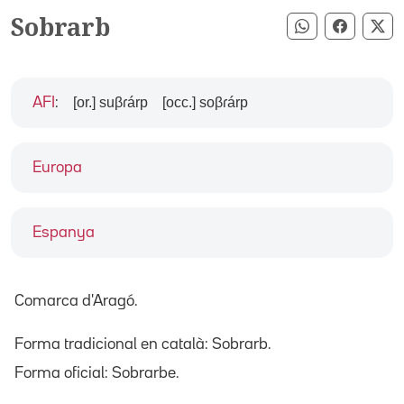
Sobrarb
Compartir pe
Compart
Co
[or.] suβɾárp
[occ.] soβɾárp
AFI
:
Europa
Espanya
Comarca d'Aragó.
Forma tradicional en català: Sobrarb.
Forma oficial: Sobrarbe.