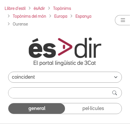
Llibre d'estil
ésAdir
Topònims
Topònims del món
Europa
Espanya
Ourense
general
pel·lícules