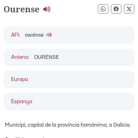
Ourense
Compartir pe
Compart
Co
owɾénse
AFI
:
OURÉNSE
Antena
:
Europa
Espanya
Municipi, capital de la província homònima, a Galícia.